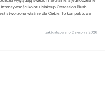
policzki wyglądają świeżo i naturalnie, a jednocześnie
intensywności koloru, Makeup Obsession Blush
jest stworzona właśnie dla Ciebie. To kompaktowa
zaktualizowano
2 sierpnia 2026