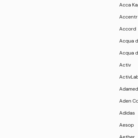
Acca K
Accentr
Accord
Acqua d
Acqua d
Activ
ActivLa
Adamed
Aden Co
Adidas
Aesop
Aether