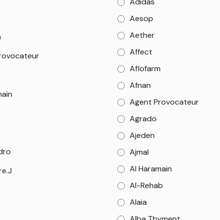
Adidas
Aesop
Aether
m
Affect
rovocateur
Aflofarm
Afnan
main
Agent Provocateur
Agrado
Ajeden
dro
Ajmal
Al Haramain
re.J
Al-Rehab
Alaia
Alba Thyment