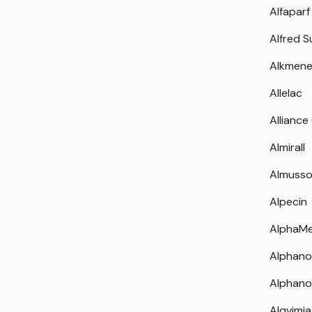
Alfaparf
Alfred 
Alkmen
Allelac
Alliance
Almirall
Almuss
Alpecin
AlphaM
Alphano
Alphano
Alqvimia