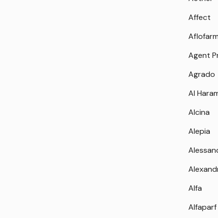
Affect
Aflofar
Agent P
Agrado
Al Hara
Alcina
Alepia
Alessan
Alexand
Alfa
Alfaparf