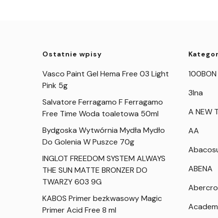
Ostatnie wpisy
Kategor
Vasco Paint Gel Hema Free 03 Light
100BON
Pink 5g
3Ina
Salvatore Ferragamo F Ferragamo
A NEW T
Free Time Woda toaletowa 50ml
Bydgoska Wytwórnia Mydła Mydło
AA
Do Golenia W Puszce 70g
Abacos
INGLOT FREEDOM SYSTEM ALWAYS
ABENA
THE SUN MATTE BRONZER DO
TWARZY 603 9G
Abercro
KABOS Primer bezkwasowy Magic
Academ
Primer Acid Free 8 ml