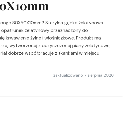
X50X10mm
sponge 80X50X10mm? Sterylna gąbka żelatynowa
 opatrunek żelatynowy przeznaczony do
ię krwawienie żylne i włośniczkowe. Produkt ma
erze, wytworzonej z oczyszczonej piany żelatynowej
riał dobrze współpracuje z tkankami w miejscu
zaktualizowano
7 sierpnia 2026