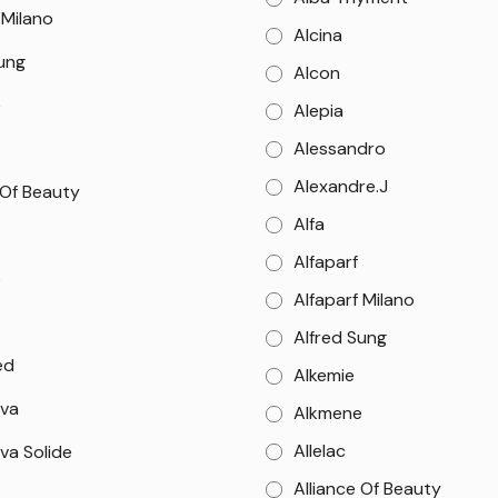
 Milano
Alcina
Sung
Alcon
e
Alepia
Alessandro
Alexandre.J
 Of Beauty
Alfa
Alfaparf
o
Alfaparf Milano
Alfred Sung
ed
Alkemie
va
Alkmene
Allelac
va Solide
Alliance Of Beauty