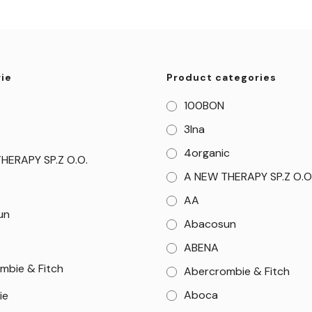
ie
Product categories
100BON
3Ina
4organic
HERAPY SP.Z O.O.
A NEW THERAPY SP.Z O.O
AA
un
Abacosun
ABENA
mbie & Fitch
Abercrombie & Fitch
Aboca
ie