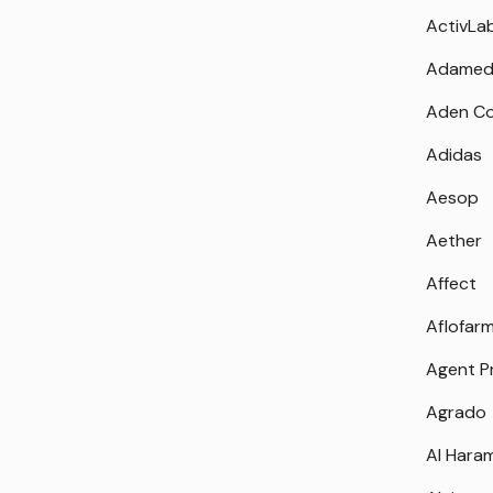
ActivLa
Adamed
Aden Co
Adidas
Aesop
Aether
Affect
Aflofar
Agent P
Agrado
Al Hara