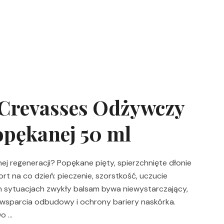
 Crevasses Odżywczy
pękanej 50 ml
ej regeneracji? Popękane pięty, spierzchnięte dłonie
t na co dzień: pieczenie, szorstkość, uczucie
ch sytuacjach zwykły balsam bywa niewystarczający,
ż wsparcia odbudowy i ochrony bariery naskórka.
Do …