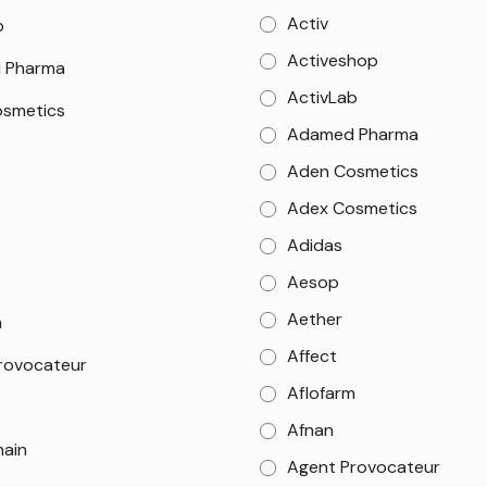
Activ
b
Activeshop
 Pharma
ActivLab
smetics
Adamed Pharma
Aden Cosmetics
Adex Cosmetics
Adidas
Aesop
Aether
m
Affect
rovocateur
Aflofarm
Afnan
main
Agent Provocateur