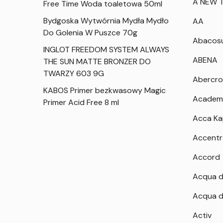
A NEW T
Free Time Woda toaletowa 50ml
Bydgoska Wytwórnia Mydła Mydło
AA
Do Golenia W Puszce 70g
Abacos
INGLOT FREEDOM SYSTEM ALWAYS
ABENA
THE SUN MATTE BRONZER DO
TWARZY 603 9G
Abercro
KABOS Primer bezkwasowy Magic
Academ
Primer Acid Free 8 ml
Acca K
Accentr
Accord
Acqua d
Acqua d
Activ