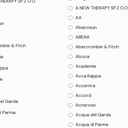
HERAPY SP.Z O.O.
A NEW THERAPY SP.Z O.O
AA
un
Abacosun
ABENA
mbie & Fitch
Abercrombie & Fitch
Aboca
ie
Academie
appa
Acca Kappa
a
Accentra
Accord
el Garda
Acnerose
i Parma
Acqua del Garda
Acqua di Parma