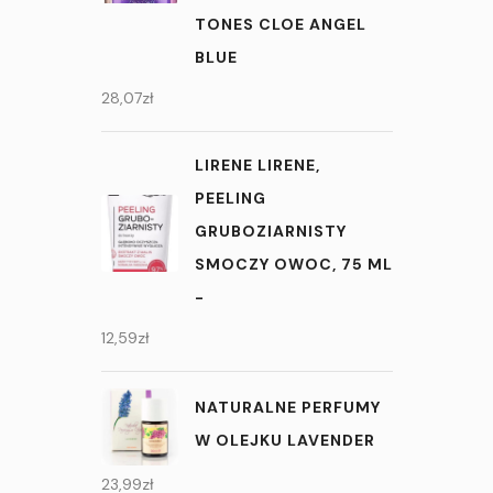
TONES CLOE ANGEL
BLUE
28,07
zł
LIRENE LIRENE,
PEELING
GRUBOZIARNISTY
SMOCZY OWOC, 75 ML
-
12,59
zł
NATURALNE PERFUMY
W OLEJKU LAVENDER
23,99
zł