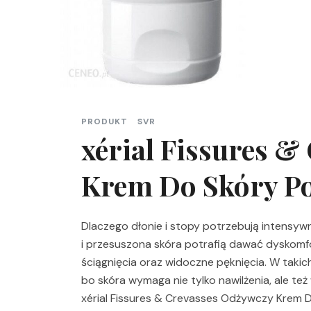
PRODUKT
SVR
xérial Fissures &
Krem Do Skóry Po
Dlaczego dłonie i stopy potrzebują intensywn
i przesuszona skóra potrafią dawać dyskomfor
ściągnięcia oraz widoczne pęknięcia. W taki
bo skóra wymaga nie tylko nawilżenia, ale te
xérial Fissures & Crevasses Odżywczy Krem 