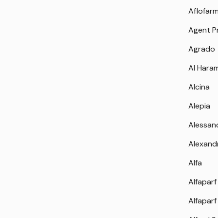
Aflofar
Agent P
Agrado
Al Hara
Alcina
Alepia
Alessan
Alexand
Alfa
Alfaparf
Alfaparf