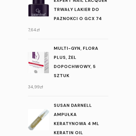
EXPERT NAIL LACQUER
TRWAŁY LAKIER DO
PAZNOKCI O GCX 74
7,64
zł
MULTI-GYN, FLORA
PLUS, ŻEL
DOPOCHWOWY, 5
SZTUK
34,99
zł
SUSAN DARNELL
AMPUŁKA
KERATYNOWA 4 ML
KERATIN OIL