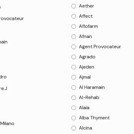
Aether
m
Affect
rovocateur
Aflofarm
Afnan
main
Agent Provocateur
Agrado
Ajeden
dro
Ajmal
Al Haramain
re.J
Al-Rehab
Alaia
Alba Thyment
 Milano
Alcina