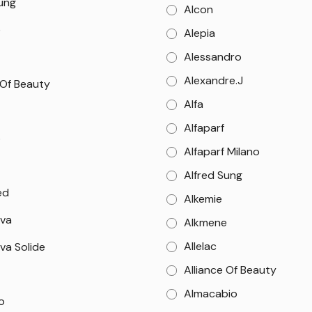
Sung
Alcon
e
Alepia
Alessandro
Alexandre.J
 Of Beauty
Alfa
Alfaparf
o
Alfaparf Milano
Alfred Sung
ed
Alkemie
va
Alkmene
Allelac
va Solide
Alliance Of Beauty
Almacabio
o