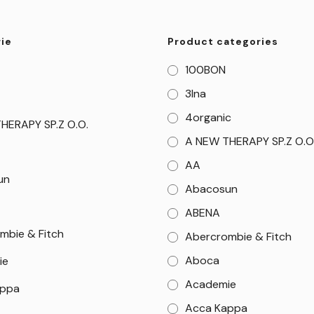
ie
Product categories
100BON
3Ina
4organic
HERAPY SP.Z O.O.
A NEW THERAPY SP.Z O.O
AA
un
Abacosun
ABENA
mbie & Fitch
Abercrombie & Fitch
Aboca
ie
Academie
appa
Acca Kappa