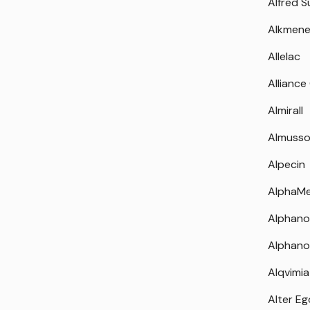
Alfred 
Alkmen
Allelac
Alliance
Almirall
Almuss
Alpecin
AlphaM
Alphano
Alphano
Alqvimia
Alter Eg