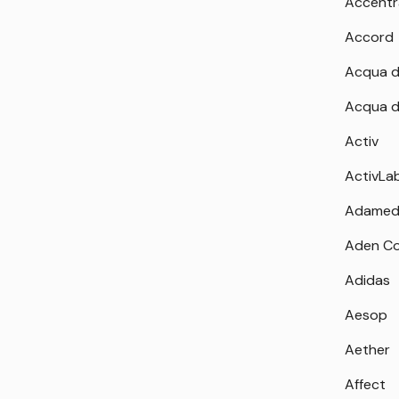
Accentr
Accord
Acqua d
Acqua d
Activ
ActivLa
Adamed
Aden Co
Adidas
Aesop
Aether
Affect