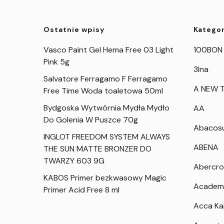
Ostatnie wpisy
Kategor
Vasco Paint Gel Hema Free 03 Light
100BON
Pink 5g
3Ina
Salvatore Ferragamo F Ferragamo
A NEW T
Free Time Woda toaletowa 50ml
Bydgoska Wytwórnia Mydła Mydło
AA
Do Golenia W Puszce 70g
Abacos
INGLOT FREEDOM SYSTEM ALWAYS
ABENA
THE SUN MATTE BRONZER DO
TWARZY 603 9G
Abercro
KABOS Primer bezkwasowy Magic
Academ
Primer Acid Free 8 ml
Acca K