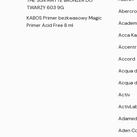
THE SUN MATTE BRONZER DO
TWARZY 603 9G
Abercro
KABOS Primer bezkwasowy Magic
Academ
Primer Acid Free 8 ml
Acca K
Accentr
Accord
Acqua d
Acqua d
Activ
ActivLa
Adamed
Aden Co