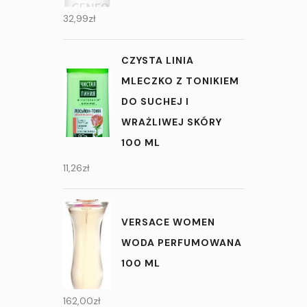
32,99
zł
CZYSTA LINIA
MLECZKO Z TONIKIEM
DO SUCHEJ I
WRAŻLIWEJ SKÓRY
100 ML
11,26
zł
VERSACE WOMEN
WODA PERFUMOWANA
100 ML
162,00
zł