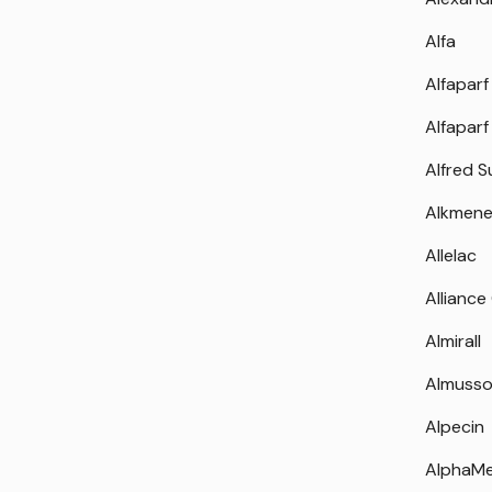
Alfa
Alfaparf
Alfaparf
Alfred 
Alkmen
Allelac
Alliance
Almirall
Almuss
Alpecin
AlphaM