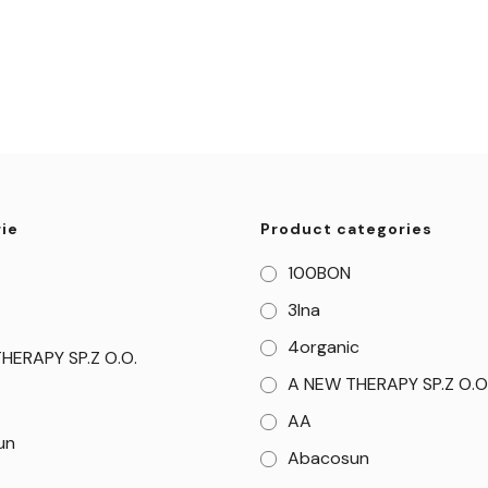
ie
Product categories
100BON
3Ina
4organic
HERAPY SP.Z O.O.
A NEW THERAPY SP.Z O.O
AA
un
Abacosun