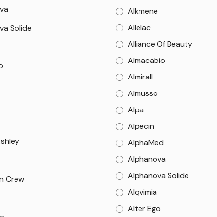
va
Alkmene
Allelac
va Solide
Alliance Of Beauty
Almacabio
o
Almirall
Almusso
Alpa
Alpecin
Ashley
AlphaMed
Alphanova
Alphanova Solide
n Crew
Alqvimia
Alter Ego
e