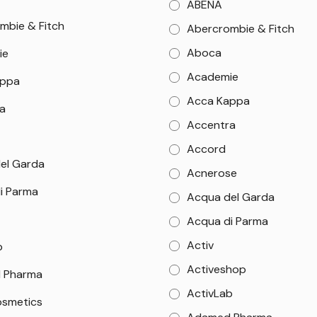
ABENA
mbie & Fitch
Abercrombie & Fitch
Aboca
ie
Academie
appa
Acca Kappa
a
Accentra
Accord
el Garda
Acnerose
i Parma
Acqua del Garda
Acqua di Parma
Activ
b
Activeshop
 Pharma
ActivLab
smetics