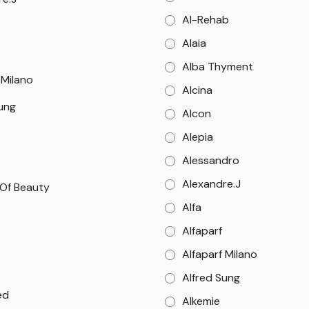
Al-Rehab
Alaia
Alba Thyment
 Milano
Alcina
Sung
Alcon
e
Alepia
Alessandro
Alexandre.J
 Of Beauty
Alfa
Alfaparf
o
Alfaparf Milano
Alfred Sung
ed
Alkemie