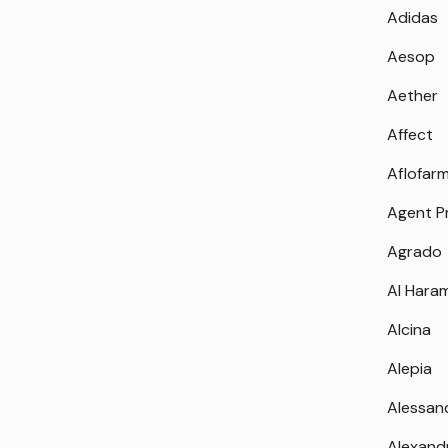
Adidas
Aesop
Aether
Affect
Aflofar
Agent P
Agrado
Al Hara
Alcina
Alepia
Alessan
Alexand