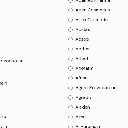
Adamed Pharma
Aden Cosmetics
Adex Cosmetics
Adidas
Aesop
Aether
m
Affect
rovocateur
Aflofarm
Afnan
main
Agent Provocateur
Agrado
Ajeden
dro
Ajmal
Al Haramain
re.J