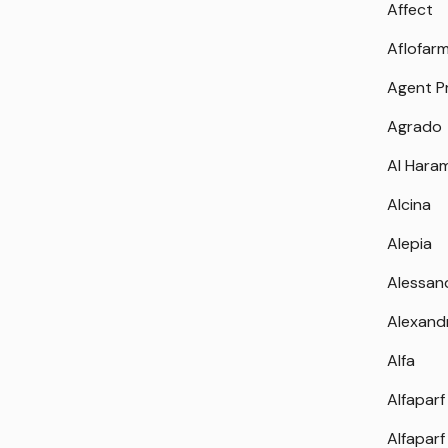
Affect
Aflofar
Agent P
Agrado
Al Hara
Alcina
Alepia
Alessan
Alexand
Alfa
Alfaparf
Alfaparf