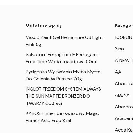
Ostatnie wpisy
Kategor
Vasco Paint Gel Hema Free 03 Light
100BON
Pink 5g
3Ina
Salvatore Ferragamo F Ferragamo
A NEW T
Free Time Woda toaletowa 50ml
Bydgoska Wytwórnia Mydła Mydło
AA
Do Golenia W Puszce 70g
Abacos
INGLOT FREEDOM SYSTEM ALWAYS
ABENA
THE SUN MATTE BRONZER DO
TWARZY 603 9G
Abercro
KABOS Primer bezkwasowy Magic
Academ
Primer Acid Free 8 ml
Acca K