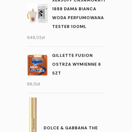
XERJOFF CASAMORATI
1888 DAMA BIANCA
WODA PERFUMOWANA
TESTER 100ML
648,02
zł
GILLETTE FUSION
OSTRZA WYMIENNE 6
SZT
88,13
zł
DOLCE & GABBANA THE