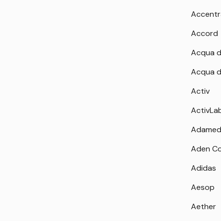
Accentr
Accord
Acqua d
Acqua d
Activ
ActivLa
Adamed
Aden Co
Adidas
Aesop
Aether