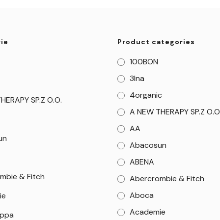
ie
Product categories
100BON
3Ina
4organic
HERAPY SP.Z O.O.
A NEW THERAPY SP.Z O.O
AA
un
Abacosun
ABENA
mbie & Fitch
Abercrombie & Fitch
Aboca
ie
Academie
appa