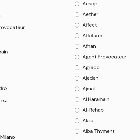
Aesop
Aether
m
Affect
rovocateur
Aflofarm
Afnan
main
Agent Provocateur
Agrado
Ajeden
dro
Ajmal
Al Haramain
re.J
Al-Rehab
Alaia
Alba Thyment
 Milano