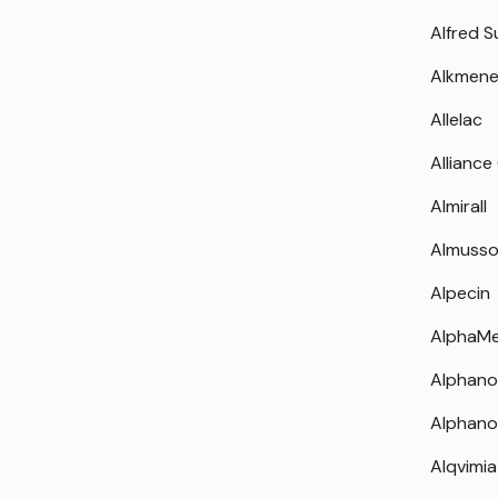
Alfred 
Alkmen
Allelac
Alliance
Almirall
Almuss
Alpecin
AlphaM
Alphano
Alphano
Alqvimia