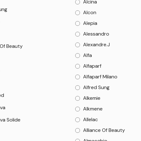
Alcina
Sung
Alcon
e
Alepia
Alessandro
Alexandre.J
 Of Beauty
Alfa
Alfaparf
o
Alfaparf Milano
Alfred Sung
ed
Alkemie
va
Alkmene
Allelac
va Solide
Alliance Of Beauty
Almacabio