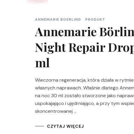
ANNEMARIE BOERLIND
PRODUKT
Annemarie Börl
Night Repair Dro
ml
Wieczorna regeneracja, która działa w rytmi
własnych naprawach. Właśnie dlatego Annem
na noc 30 ml zostało stworzone jako naprawc
uspokajająco i ujędrniająco, a przy tym wsp
skoncentrowanej …
CZYTAJ WIĘCEJ