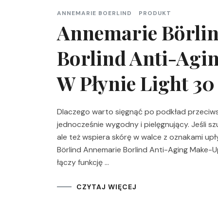
ANNEMARIE BOERLIND
PRODUKT
Annemarie Börli
Borlind Anti-Agi
W Płynie Light 30
Dlaczego warto sięgnąć po podkład przeciws
jednocześnie wygodny i pielęgnujący. Jeśli s
ale też wspiera skórę w walce z oznakami u
Börlind Annemarie Borlind Anti-Aging Make-U
łączy funkcję …
CZYTAJ WIĘCEJ