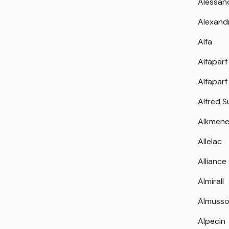
Alessan
Alexand
Alfa
Alfaparf
Alfaparf
Alfred 
Alkmen
Allelac
Alliance
Almirall
Almuss
Alpecin