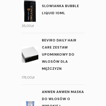
SLOWIANKA BUBBLE
LIQUID 10ML
35,00
zł
BEVIRO DAILY HAIR
CARE ZESTAW
UPOMINKOWY DO
WŁOSÓW DLA
MĘŻCZYZN
178,00
zł
ANWEN ANWEN MASKA
DO WŁOSÓW O
WYSOKIEJ