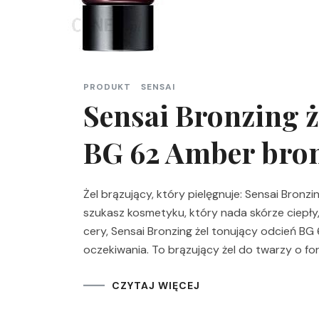
PRODUKT
SENSAI
Sensai Bronzing ż
BG 62 Amber bron
Żel brązujący, który pielęgnuje: Sensai Bronz
szukasz kosmetyku, który nada skórze ciepły,
cery, Sensai Bronzing żel tonujący odcień B
oczekiwania. To brązujący żel do twarzy o fo
CZYTAJ WIĘCEJ