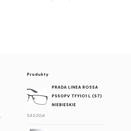
Produkty
PRADA LINEA ROSSA
PS50PV TFY1O1 L (57)
NIEBIESKIE
.
543,00
zł