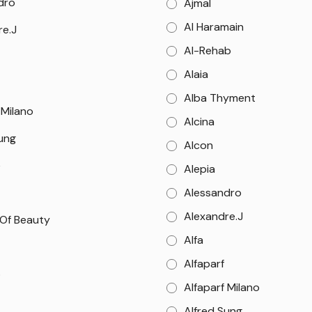
dro
Ajmal
Al Haramain
re.J
Al-Rehab
Alaia
Alba Thyment
 Milano
Alcina
Sung
Alcon
e
Alepia
Alessandro
Alexandre.J
 Of Beauty
Alfa
Alfaparf
o
Alfaparf Milano
Alfred Sung