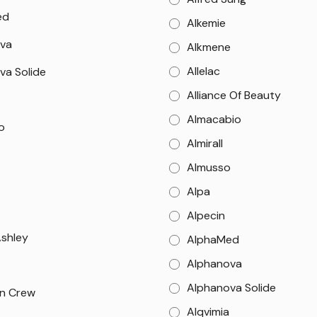
ed
Alkemie
va
Alkmene
Allelac
va Solide
Alliance Of Beauty
Almacabio
o
Almirall
Almusso
Alpa
Alpecin
Ashley
AlphaMed
Alphanova
Alphanova Solide
n Crew
Alqvimia