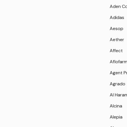
Aden Co
Adidas
Aesop
Aether
Affect
Aflofar
Agent P
Agrado
Al Hara
Alcina
Alepia