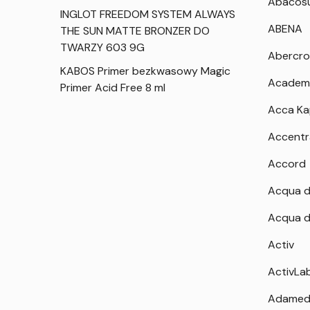
Abacos
INGLOT FREEDOM SYSTEM ALWAYS
ABENA
THE SUN MATTE BRONZER DO
TWARZY 603 9G
Abercro
KABOS Primer bezkwasowy Magic
Academ
Primer Acid Free 8 ml
Acca K
Accentr
Accord
Acqua d
Acqua d
Activ
ActivLa
Adamed