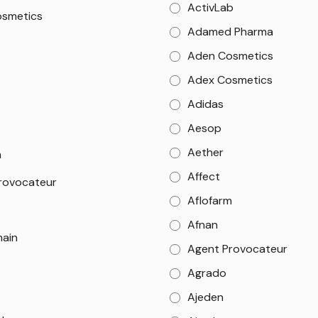
ActivLab
smetics
Adamed Pharma
Aden Cosmetics
Adex Cosmetics
Adidas
Aesop
Aether
m
Affect
rovocateur
Aflofarm
Afnan
main
Agent Provocateur
Agrado
Ajeden