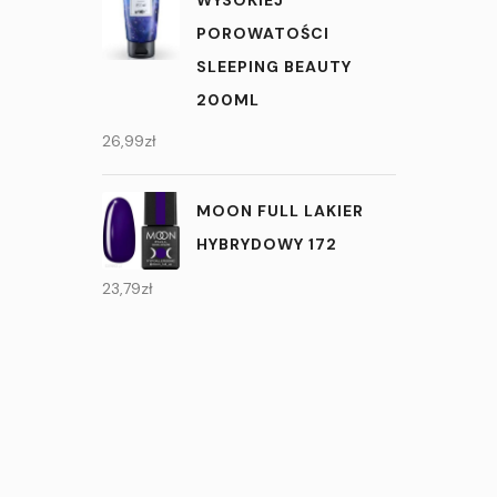
POROWATOŚCI
SLEEPING BEAUTY
200ML
26,99
zł
MOON FULL LAKIER
HYBRYDOWY 172
23,79
zł