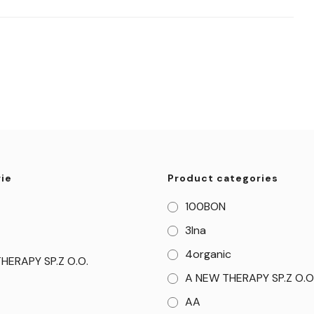
ie
Product categories
100BON
3Ina
4organic
HERAPY SP.Z O.O.
A NEW THERAPY SP.Z O.O
AA