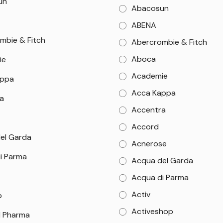
un
Abacosun
ABENA
mbie & Fitch
Abercrombie & Fitch
Aboca
ie
Academie
appa
Acca Kappa
a
Accentra
Accord
el Garda
Acnerose
i Parma
Acqua del Garda
Acqua di Parma
Activ
b
Activeshop
 Pharma