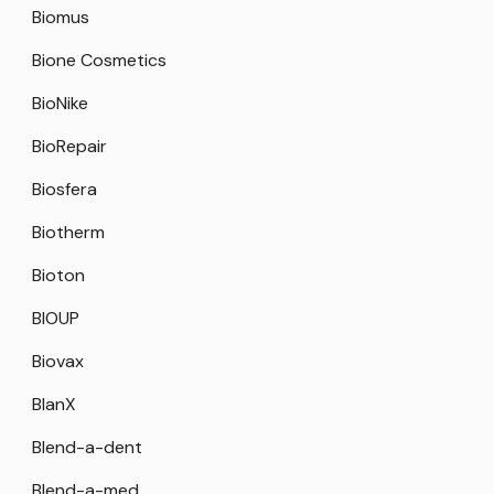
Biomus
Bione Cosmetics
BioNike
BioRepair
Biosfera
Biotherm
Bioton
BIOUP
Biovax
BlanX
Blend-a-dent
Blend-a-med