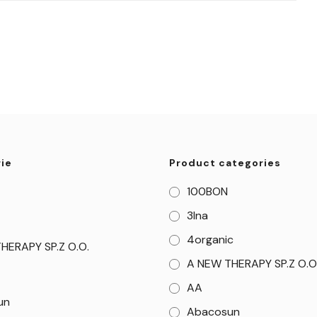
ie
Product categories
100BON
3Ina
4organic
HERAPY SP.Z O.O.
A NEW THERAPY SP.Z O.O
AA
un
Abacosun