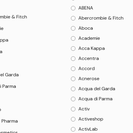
ABENA
mbie & Fitch
Abercrombie & Fitch
Aboca
ie
Academie
appa
Acca Kappa
a
Accentra
Accord
el Garda
Acnerose
i Parma
Acqua del Garda
Acqua di Parma
Activ
b
Activeshop
 Pharma
ActivLab
smetics