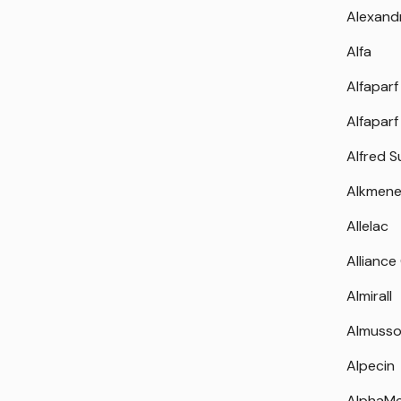
Alexand
Alfa
Alfaparf
Alfaparf
Alfred 
Alkmen
Allelac
Alliance
Almirall
Almuss
Alpecin
AlphaM