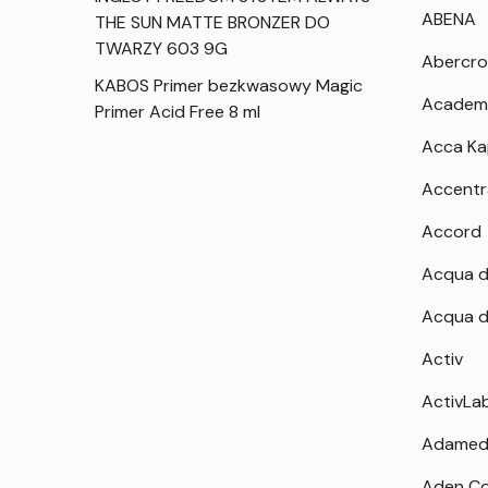
ABENA
THE SUN MATTE BRONZER DO
TWARZY 603 9G
Abercro
KABOS Primer bezkwasowy Magic
Academ
Primer Acid Free 8 ml
Acca K
Accentr
Accord
Acqua d
Acqua d
Activ
ActivLa
Adamed
Aden Co