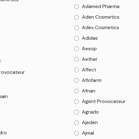
Adamed Pharma
Aden Cosmetics
Adex Cosmetics
Adidas
Aesop
Aether
m
Affect
rovocateur
Aflofarm
Afnan
main
Agent Provocateur
Agrado
Ajeden
dro
Ajmal