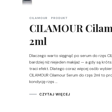
CILAMOUR
PRODUKT
CILAMOUR Cilamo
2ml
Dlaczego warto sięgnąć po serum do rzęs CI
bardziej niż niejeden makijaż — a gdy są króts
traci efekt. Dlatego coraz więcej osób wybie
CILAMOUR Cilamour Serum do rzęs 2ml to prop
kondycję rzęs …
CZYTAJ WIĘCEJ