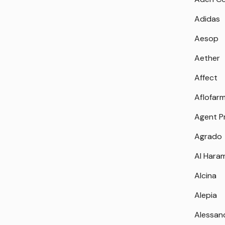
Adidas
Aesop
Aether
Affect
Aflofar
Agent P
Agrado
Al Hara
Alcina
Alepia
Alessan