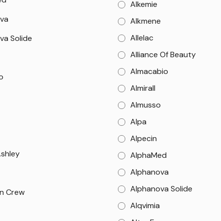
Alkemie
va
Alkmene
Allelac
va Solide
Alliance Of Beauty
Almacabio
o
Almirall
Almusso
Alpa
Alpecin
Ashley
AlphaMed
Alphanova
Alphanova Solide
n Crew
Alqvimia