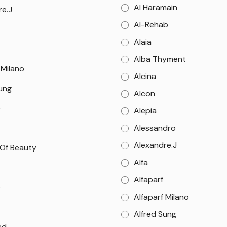
Al Haramain
re.J
Al-Rehab
Alaia
Alba Thyment
 Milano
Alcina
Sung
Alcon
e
Alepia
Alessandro
Alexandre.J
 Of Beauty
Alfa
Alfaparf
o
Alfaparf Milano
Alfred Sung
ed