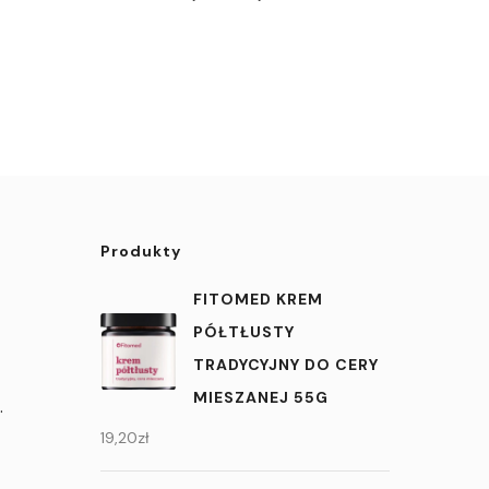
Produkty
FITOMED KREM
PÓŁTŁUSTY
TRADYCYJNY DO CERY
MIESZANEJ 55G
.
19,20
zł