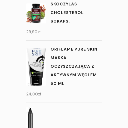
SKOCZYLAS
CHOLESTEROL
60KAPS.
29,90
zł
ORIFLAME PURE SKIN
MASKA
OCZYSZCZAJĄCA Z
AKTYWNYM WĘGLEM
50 ML
24,00
zł