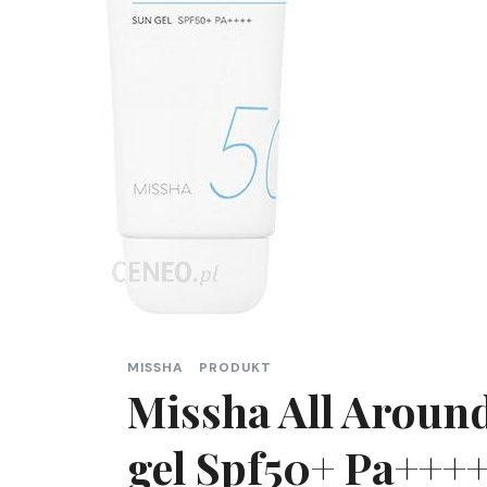
MISSHA
PRODUKT
Missha All Around
gel Spf50+ Pa+++