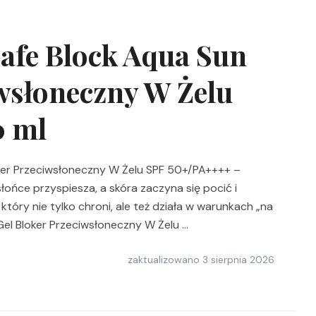
afe Block Aqua Sun
wsłoneczny W Żelu
0 ml
ker Przeciwsłoneczny W Żelu SPF 50+/PA++++ –
ońce przyspiesza, a skóra zaczyna się pocić i
tóry nie tylko chroni, ale też działa w warunkach „na
el Bloker Przeciwsłoneczny W Żelu …
zaktualizowano
3 sierpnia 2026