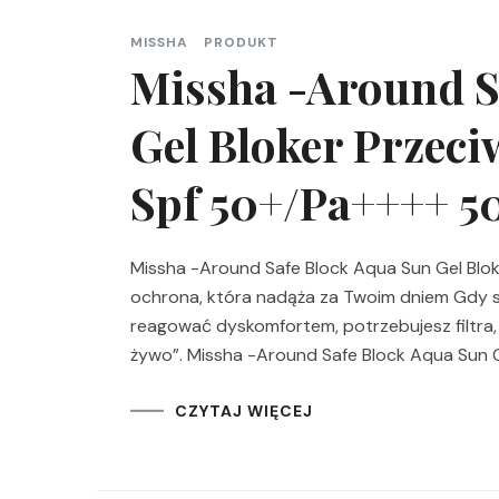
MISSHA
PRODUKT
Missha -Around S
Gel Bloker Przeci
Spf 50+/Pa++++ 5
Missha -Around Safe Block Aqua Sun Gel Blo
ochrona, która nadąża za Twoim dniem Gdy sł
reagować dyskomfortem, potrzebujesz filtra, k
żywo”. Missha -Around Safe Block Aqua Sun G
CZYTAJ WIĘCEJ