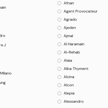
Afnan
main
Agent Provocateur
Agrado
Ajeden
dro
Ajmal
Al Haramain
re.J
Al-Rehab
Alaia
Alba Thyment
 Milano
Alcina
Sung
Alcon
e
Alepia
Alessandro