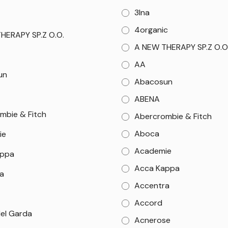
3Ina
4organic
HERAPY SP.Z O.O.
A NEW THERAPY SP.Z O.O
AA
un
Abacosun
ABENA
mbie & Fitch
Abercrombie & Fitch
Aboca
ie
Academie
appa
Acca Kappa
a
Accentra
Accord
el Garda
Acnerose