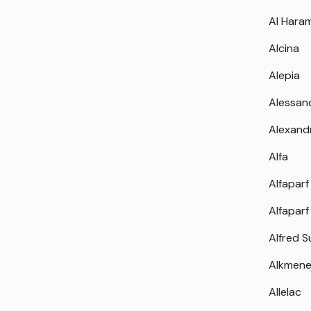
Al Hara
Alcina
Alepia
Alessan
Alexand
Alfa
Alfaparf
Alfaparf
Alfred 
Alkmen
Allelac