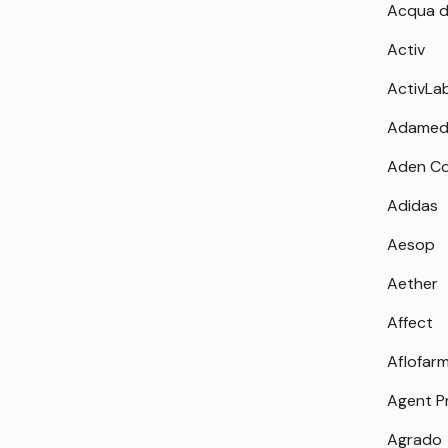
Acqua d
Activ
ActivLa
Adamed
Aden Co
Adidas
Aesop
Aether
Affect
Aflofar
Agent P
Agrado