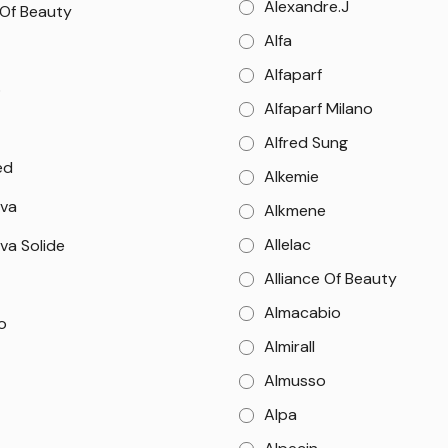
Alexandre.J
 Of Beauty
Alfa
Alfaparf
o
Alfaparf Milano
Alfred Sung
ed
Alkemie
va
Alkmene
Allelac
va Solide
Alliance Of Beauty
Almacabio
o
Almirall
Almusso
Alpa