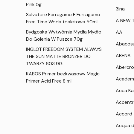
Pink 5g
3Ina
Salvatore Ferragamo F Ferragamo
A NEW T
Free Time Woda toaletowa 50ml
Bydgoska Wytwórnia Mydła Mydło
AA
Do Golenia W Puszce 70g
Abacos
INGLOT FREEDOM SYSTEM ALWAYS
ABENA
THE SUN MATTE BRONZER DO
TWARZY 603 9G
Abercro
KABOS Primer bezkwasowy Magic
Academ
Primer Acid Free 8 ml
Acca K
Accentr
Accord
Acqua d