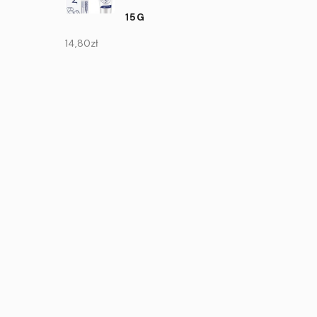
15G
14,80
zł