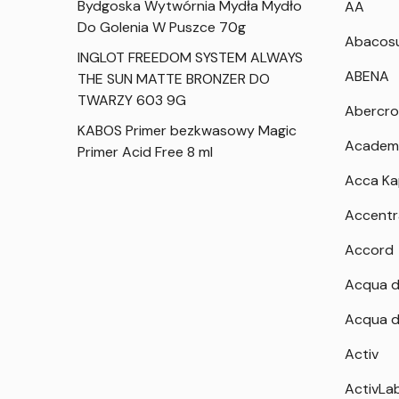
Bydgoska Wytwórnia Mydła Mydło
AA
Do Golenia W Puszce 70g
Abacos
INGLOT FREEDOM SYSTEM ALWAYS
ABENA
THE SUN MATTE BRONZER DO
TWARZY 603 9G
Abercro
KABOS Primer bezkwasowy Magic
Academ
Primer Acid Free 8 ml
Acca K
Accentr
Accord
Acqua d
Acqua d
Activ
ActivLa