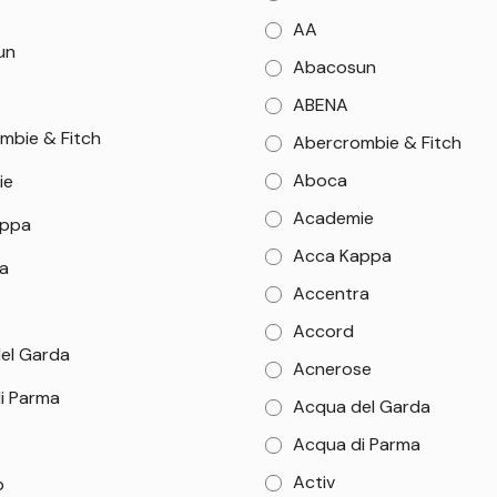
AA
un
Abacosun
ABENA
mbie & Fitch
Abercrombie & Fitch
Aboca
ie
Academie
appa
Acca Kappa
a
Accentra
Accord
el Garda
Acnerose
i Parma
Acqua del Garda
Acqua di Parma
Activ
b