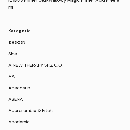
KABOS Primer bezkwasowy Magic Primer Acid Free 8
ml
Kategorie
100BON
3Ina
A NEW THERAPY SP.Z O.O.
AA
Abacosun
ABENA
Abercrombie & Fitch
Academie