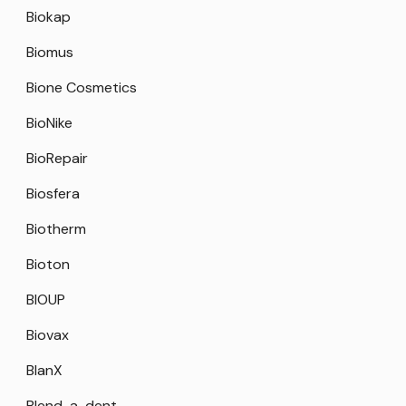
Biokap
Biomus
Bione Cosmetics
BioNike
BioRepair
Biosfera
Biotherm
Bioton
BIOUP
Biovax
BlanX
Blend-a-dent