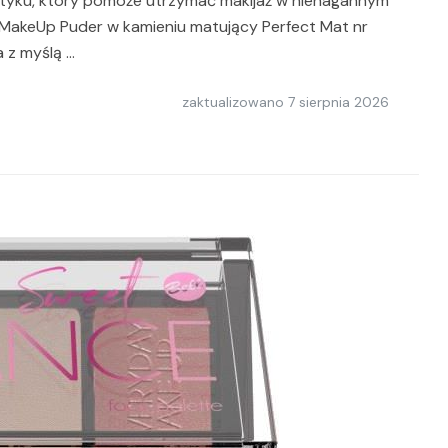
metyku, który pomoże utrzymać makijaż w nienagannym
y MakeUp Puder w kamieniu matujący Perfect Mat nr
 z myślą …
zaktualizowano
7 sierpnia 2026