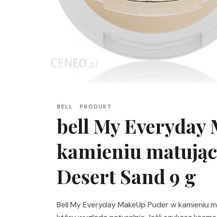
BELL
PRODUKT
bell My Everyday
kamieniu matujący
Desert Sand 9 g
Bell My Everyday MakeUp Puder w kamieniu m