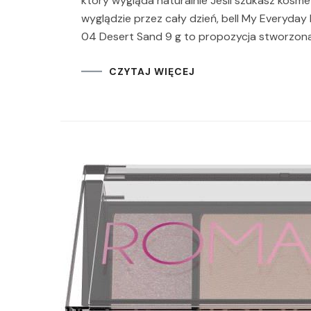
który wygląda naturalnie Jeśli szukasz kos
wyglądzie przez cały dzień, bell My Everyda
04 Desert Sand 9 g to propozycja stworzona
CZYTAJ WIĘCEJ