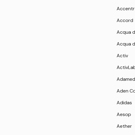
Accentr
Accord
Acqua d
Acqua d
Activ
ActivLa
Adamed
Aden Co
Adidas
Aesop
Aether