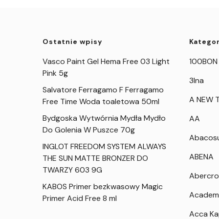
Ostatnie wpisy
Kategor
Vasco Paint Gel Hema Free 03 Light
100BON
Pink 5g
3Ina
Salvatore Ferragamo F Ferragamo
A NEW T
Free Time Woda toaletowa 50ml
Bydgoska Wytwórnia Mydła Mydło
AA
Do Golenia W Puszce 70g
Abacos
INGLOT FREEDOM SYSTEM ALWAYS
ABENA
THE SUN MATTE BRONZER DO
TWARZY 603 9G
Abercro
KABOS Primer bezkwasowy Magic
Academ
Primer Acid Free 8 ml
Acca K