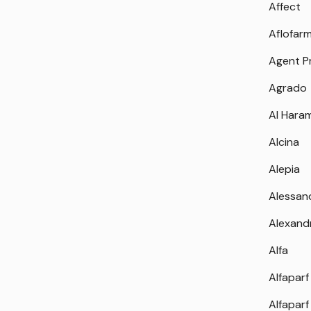
Affect
Aflofar
Agent P
Agrado
Al Hara
Alcina
Alepia
Alessan
Alexand
Alfa
Alfaparf
Alfaparf