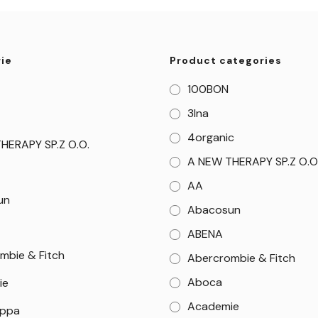
ie
Product categories
100BON
3Ina
4organic
HERAPY SP.Z O.O.
A NEW THERAPY SP.Z O.O
AA
un
Abacosun
ABENA
mbie & Fitch
Abercrombie & Fitch
Aboca
ie
Academie
appa