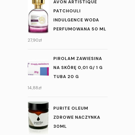
AVON ARTISTIQUE
PATCHOULI
INDULGENCE WODA
PERFUMOWANA 50 ML
27,90
zł
PIROLAM ZAWIESINA
NA SKÓRĘ 0,01 G/ 1 G
TUBA 20 G
14,88
zł
PURITE OLEUM
ZDROWE NACZYNKA
30ML