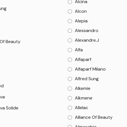
Alcina
Sung
Alcon
e
Alepia
Alessandro
Alexandre.J
 Of Beauty
Alfa
Alfaparf
o
Alfaparf Milano
Alfred Sung
ed
Alkemie
va
Alkmene
Allelac
va Solide
Alliance Of Beauty
Almacabio