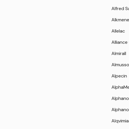
Alfred 
Alkmen
Allelac
Alliance
Almirall
Almuss
Alpecin
AlphaM
Alphano
Alphano
Alqvimia