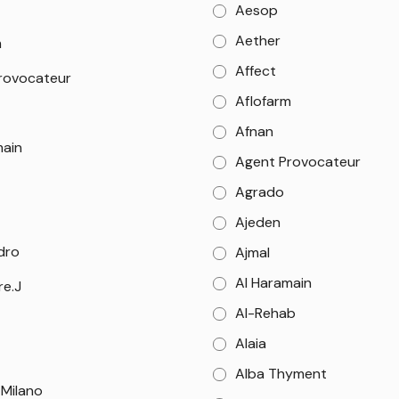
Aesop
Aether
m
Affect
rovocateur
Aflofarm
Afnan
main
Agent Provocateur
Agrado
Ajeden
dro
Ajmal
Al Haramain
re.J
Al-Rehab
Alaia
Alba Thyment
 Milano