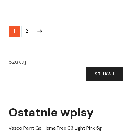
Stronicowanie
Strona
Strona
1
2
wpisów
Szukaj
SZUKAJ
Ostatnie wpisy
Vasco Paint Gel Hema Free 03 Light Pink 5g