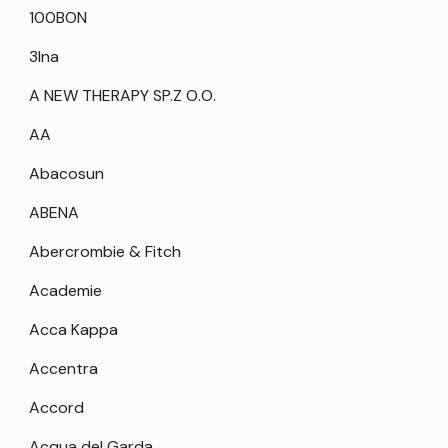
100BON
3Ina
A NEW THERAPY SP.Z O.O.
AA
Abacosun
ABENA
Abercrombie & Fitch
Academie
Acca Kappa
Accentra
Accord
Acqua del Garda