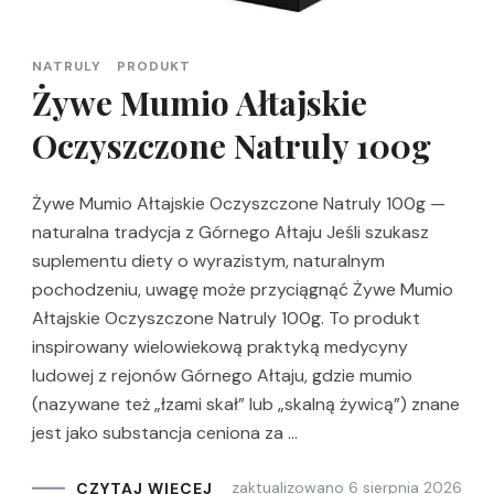
NATRULY
PRODUKT
Żywe Mumio Ałtajskie
Oczyszczone Natruly 100g
Żywe Mumio Ałtajskie Oczyszczone Natruly 100g —
naturalna tradycja z Górnego Ałtaju Jeśli szukasz
suplementu diety o wyrazistym, naturalnym
pochodzeniu, uwagę może przyciągnąć Żywe Mumio
Ałtajskie Oczyszczone Natruly 100g. To produkt
inspirowany wielowiekową praktyką medycyny
ludowej z rejonów Górnego Ałtaju, gdzie mumio
(nazywane też „łzami skał” lub „skalną żywicą”) znane
jest jako substancja ceniona za …
zaktualizowano
6 sierpnia 2026
CZYTAJ WIĘCEJ