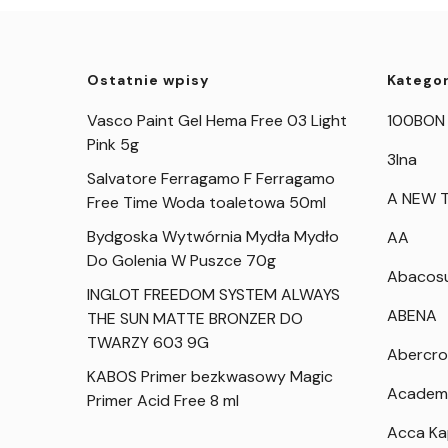
Ostatnie wpisy
Kategor
Vasco Paint Gel Hema Free 03 Light
100BON
Pink 5g
3Ina
Salvatore Ferragamo F Ferragamo
A NEW T
Free Time Woda toaletowa 50ml
Bydgoska Wytwórnia Mydła Mydło
AA
Do Golenia W Puszce 70g
Abacos
INGLOT FREEDOM SYSTEM ALWAYS
ABENA
THE SUN MATTE BRONZER DO
TWARZY 603 9G
Abercro
KABOS Primer bezkwasowy Magic
Academ
Primer Acid Free 8 ml
Acca K