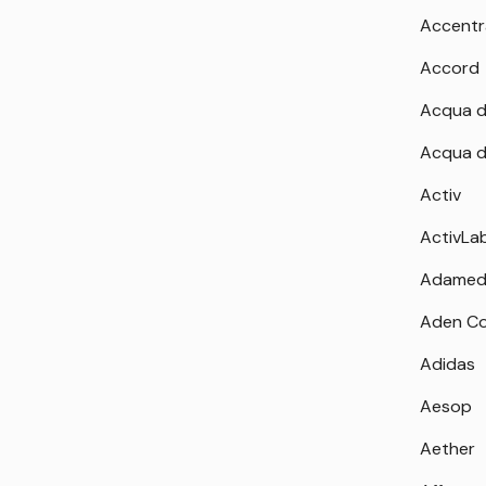
Accentr
Accord
Acqua d
Acqua d
Activ
ActivLa
Adamed
Aden Co
Adidas
Aesop
Aether