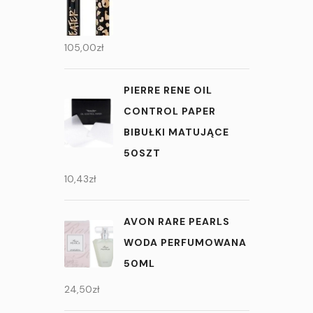
105,00
zł
PIERRE RENE OIL
CONTROL PAPER
BIBUŁKI MATUJĄCE
50SZT
10,43
zł
AVON RARE PEARLS
WODA PERFUMOWANA
50ML
24,50
zł