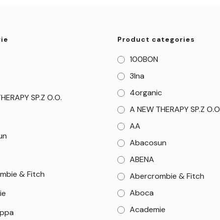
ie
Product categories
100BON
3Ina
4organic
HERAPY SP.Z O.O.
A NEW THERAPY SP.Z O.O
AA
un
Abacosun
ABENA
mbie & Fitch
Abercrombie & Fitch
Aboca
ie
Academie
appa