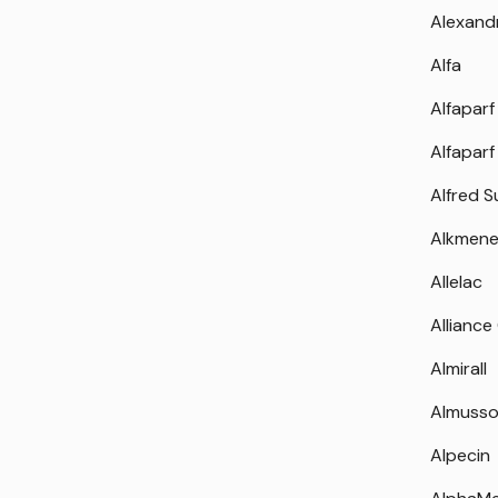
Alexand
Alfa
Alfaparf
Alfaparf
Alfred 
Alkmen
Allelac
Alliance
Almirall
Almuss
Alpecin