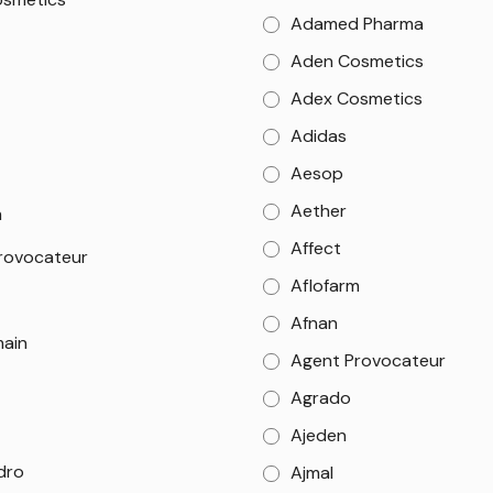
Adamed Pharma
Aden Cosmetics
Adex Cosmetics
Adidas
Aesop
Aether
m
Affect
rovocateur
Aflofarm
Afnan
main
Agent Provocateur
Agrado
Ajeden
dro
Ajmal