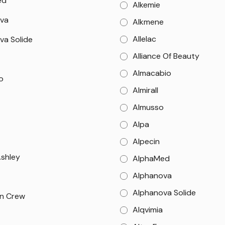
ed
Alkemie
va
Alkmene
Allelac
va Solide
Alliance Of Beauty
Almacabio
o
Almirall
Almusso
Alpa
Alpecin
Ashley
AlphaMed
Alphanova
Alphanova Solide
n Crew
Alqvimia