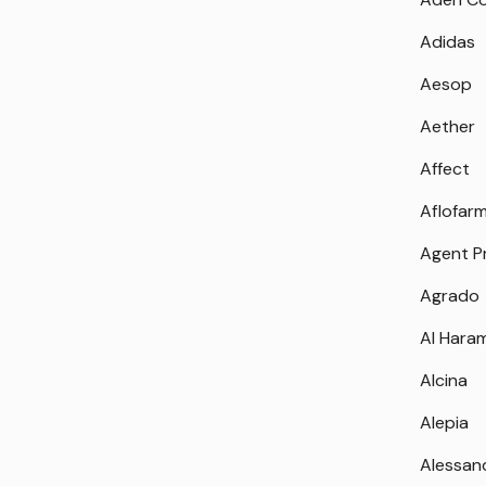
Adidas
Aesop
Aether
Affect
Aflofar
Agent P
Agrado
Al Hara
Alcina
Alepia
Alessan