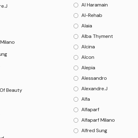
Al Haramain
re.J
Al-Rehab
Alaia
Alba Thyment
 Milano
Alcina
Sung
Alcon
e
Alepia
Alessandro
Alexandre.J
 Of Beauty
Alfa
Alfaparf
o
Alfaparf Milano
Alfred Sung