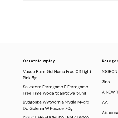
Ostatnie wpisy
Kategor
Vasco Paint Gel Hema Free 03 Light
100BON
Pink 5g
3Ina
Salvatore Ferragamo F Ferragamo
A NEW T
Free Time Woda toaletowa 50ml
Bydgoska Wytwórnia Mydła Mydło
AA
Do Golenia W Puszce 70g
Abacos
INGLOT FREEDOM SYSTEM ALWAYS