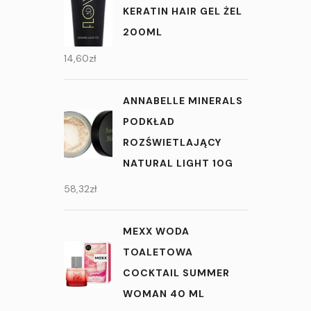
KERATIN HAIR GEL ŻEL
200ML
14,60
zł
ANNABELLE MINERALS
PODKŁAD
ROZŚWIETLAJĄCY
NATURAL LIGHT 10G
58,32
zł
MEXX WODA
TOALETOWA
COCKTAIL SUMMER
WOMAN 40 ML