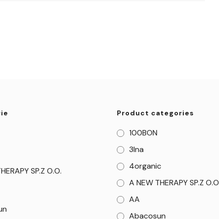
ie
Product categories
100BON
3Ina
4organic
HERAPY SP.Z O.O.
A NEW THERAPY SP.Z O.O
AA
un
Abacosun