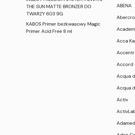
ABENA
THE SUN MATTE BRONZER DO
TWARZY 603 9G
Abercro
KABOS Primer bezkwasowy Magic
Academ
Primer Acid Free 8 ml
Acca K
Accentr
Accord
Acqua d
Acqua d
Activ
ActivLa
Adamed
Aden Co