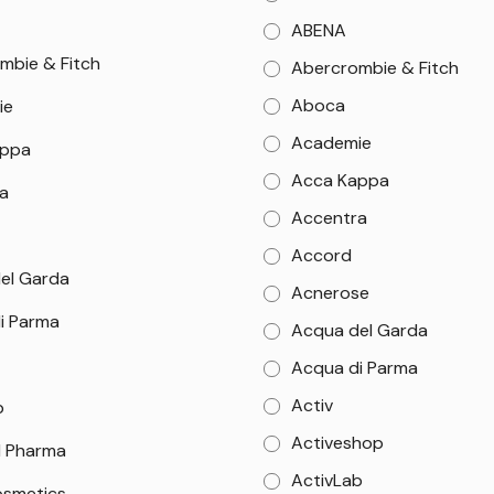
ABENA
mbie & Fitch
Abercrombie & Fitch
Aboca
ie
Academie
appa
Acca Kappa
a
Accentra
Accord
el Garda
Acnerose
i Parma
Acqua del Garda
Acqua di Parma
Activ
b
Activeshop
 Pharma
ActivLab
smetics