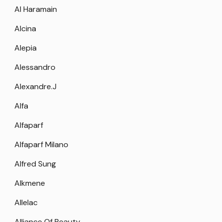
Al Haramain
Alcina
Alepia
Alessandro
Alexandre.J
Alfa
Alfaparf
Alfaparf Milano
Alfred Sung
Alkmene
Allelac
Alliance Of Beauty