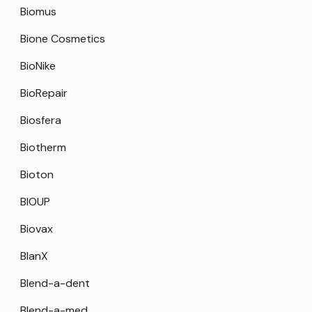
Biomus
Bione Cosmetics
BioNike
BioRepair
Biosfera
Biotherm
Bioton
BIOUP
Biovax
BlanX
Blend-a-dent
Blend-a-med