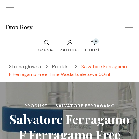
Drop Rosy
0
SZUKAJ
ZALOGUJ
0,00ZŁ
Strona główna
Produkt
Salvatore Ferragamo
F Ferragamo Free Time Woda toaletowa 50ml
PRODUKT
SALVATORE FERRAGAMO
Salvatore Ferragamo
F Ferragamo Free