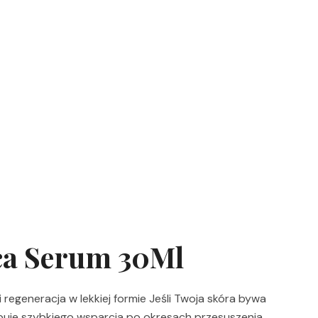
ica Serum 30Ml
 regeneracja w lekkiej formie Jeśli Twoja skóra bywa
ebuje szybkiego wsparcia po okresach przesuszenia,