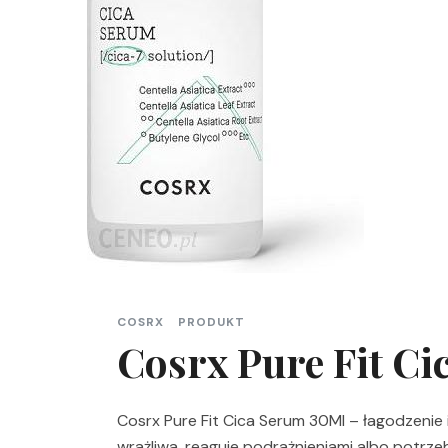
COSRX
PRODUKT
Cosrx Pure Fit C
Cosrx Pure Fit Cica Serum 30Ml – łagodzenie i
wrażliwa, reaguje podrażnieniami albo potrz