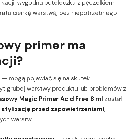
ikacji: wygodna buteleczka z pędzelkiem
ratu cienką warstwą, bez niepotrzebnego
owy primer ma
cji?
ji — mogą pojawiać się na skutek
byt grubej warstwy produktu lub problemów z
sowy Magic Primer Acid Free 8 ml
został
stylizację przed zapowietrzeniami
,
nych warstw.
łytki paznokciowej
. To praktyczna cecha,