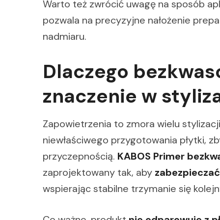
Warto też zwrócić uwagę na sposób apl
pozwala na precyzyjne nałożenie prepa
nadmiaru.
Dlaczego bezkwas
znaczenie w styliza
Zapowietrzenia to zmora wielu stylizac
niewłaściwego przygotowania płytki, z
przyczepnością.
KABOS Primer bezkwa
zaprojektowany tak, aby
zabezpieczać 
wspierając stabilne trzymanie się kolej
Co ważne, produkt
nie odparowuje z p