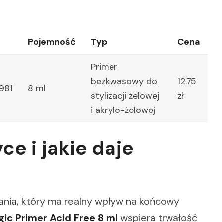
Pojemność
Typ
Cena
Primer
bezkwasowy do
12.75
981
8 ml
stylizacji żelowej
zł
i akrylo-żelowej
ce i jakie daje
nia, który ma realny wpływ na końcowy
c Primer Acid Free 8 ml
wspiera trwałość