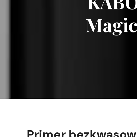
KABO
Magic
Primer bezkwasowy