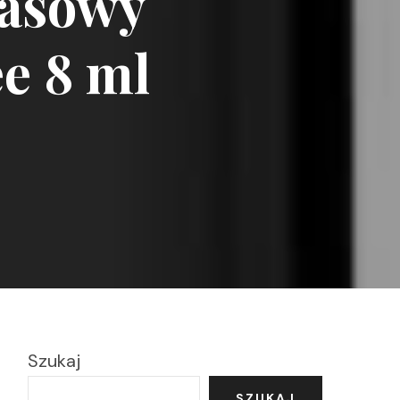
asowy
e 8 ml
Szukaj
SZUKAJ