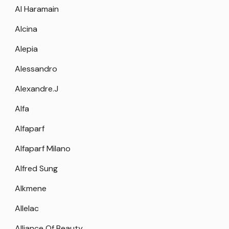
Al Haramain
Alcina
Alepia
Alessandro
Alexandre.J
Alfa
Alfaparf
Alfaparf Milano
Alfred Sung
Alkmene
Allelac
Alliance Of Beauty