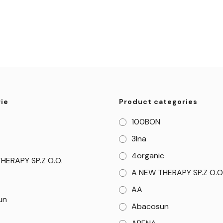
ie
Product categories
100BON
3Ina
4organic
HERAPY SP.Z O.O.
A NEW THERAPY SP.Z O.O
AA
un
Abacosun