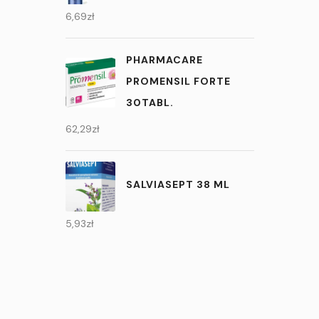
6,69
zł
PHARMACARE
PROMENSIL FORTE
30TABL.
62,29
zł
SALVIASEPT 38 ML
5,93
zł