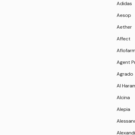
Adidas
Aesop
Aether
Affect
Aflofar
Agent P
Agrado
Al Hara
Alcina
Alepia
Alessan
Alexand