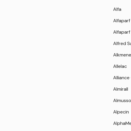
Alfa
Alfaparf
Alfaparf
Alfred 
Alkmen
Allelac
Alliance
Almirall
Almuss
Alpecin
AlphaM