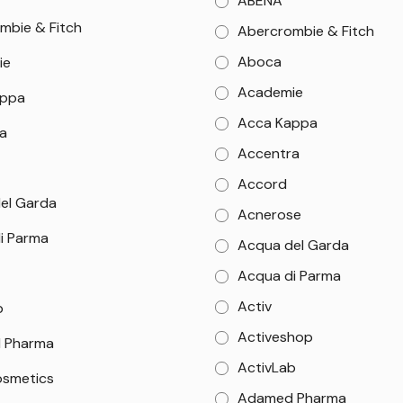
ABENA
mbie & Fitch
Abercrombie & Fitch
Aboca
ie
Academie
appa
Acca Kappa
a
Accentra
Accord
el Garda
Acnerose
i Parma
Acqua del Garda
Acqua di Parma
Activ
b
Activeshop
 Pharma
ActivLab
smetics
Adamed Pharma