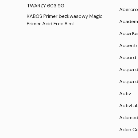
TWARZY 603 9G
Abercro
KABOS Primer bezkwasowy Magic
Academ
Primer Acid Free 8 ml
Acca K
Accentr
Accord
Acqua d
Acqua d
Activ
ActivLa
Adamed
Aden Co