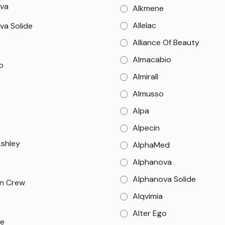
va
Alkmene
Allelac
va Solide
Alliance Of Beauty
Almacabio
o
Almirall
Almusso
Alpa
Alpecin
Ashley
AlphaMed
Alphanova
Alphanova Solide
n Crew
Alqvimia
Alter Ego
e