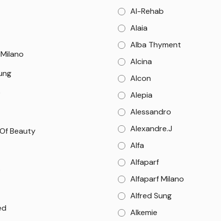
Al-Rehab
Alaia
Alba Thyment
 Milano
Alcina
Sung
Alcon
e
Alepia
Alessandro
Alexandre.J
 Of Beauty
Alfa
Alfaparf
o
Alfaparf Milano
Alfred Sung
ed
Alkemie