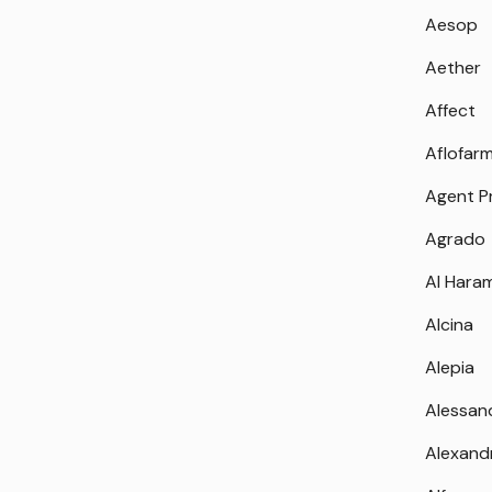
Aesop
Aether
Affect
Aflofar
Agent P
Agrado
Al Hara
Alcina
Alepia
Alessan
Alexand