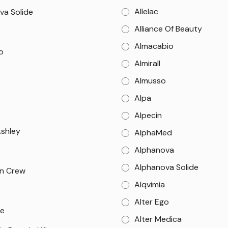
Allelac
va Solide
Alliance Of Beauty
Almacabio
o
Almirall
Almusso
Alpa
Alpecin
Ashley
AlphaMed
Alphanova
Alphanova Solide
n Crew
Alqvimia
Alter Ego
e
Alter Medica