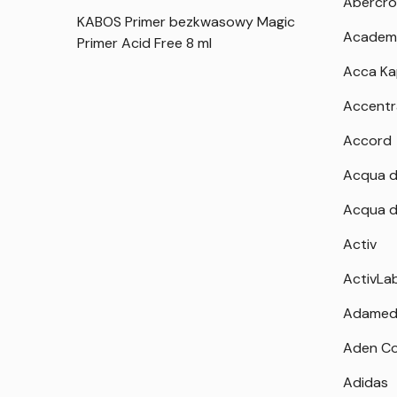
Abercro
KABOS Primer bezkwasowy Magic
Academ
Primer Acid Free 8 ml
Acca K
Accentr
Accord
Acqua d
Acqua d
Activ
ActivLa
Adamed
Aden Co
Adidas