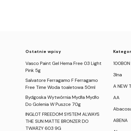
Ostatnie wpisy
Kategor
Vasco Paint Gel Hema Free 03 Light
100BON
Pink 5g
3Ina
Salvatore Ferragamo F Ferragamo
A NEW T
Free Time Woda toaletowa 50ml
Bydgoska Wytwórnia Mydła Mydło
AA
Do Golenia W Puszce 70g
Abacos
INGLOT FREEDOM SYSTEM ALWAYS
ABENA
THE SUN MATTE BRONZER DO
TWARZY 603 9G