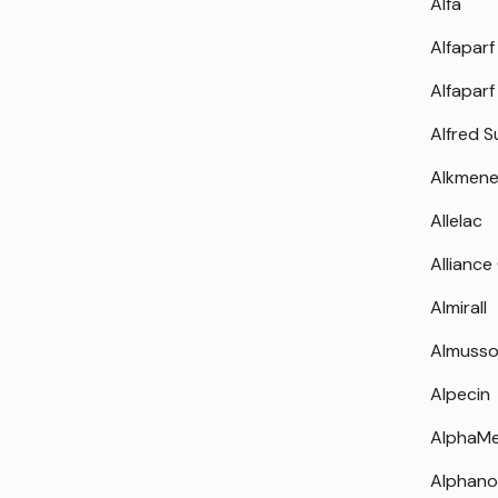
Alfa
Alfaparf
Alfaparf
Alfred 
Alkmen
Allelac
Alliance
Almirall
Almuss
Alpecin
AlphaM
Alphano