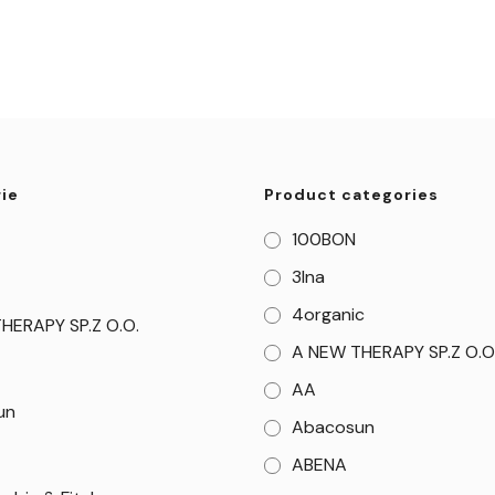
ie
Product categories
100BON
3Ina
4organic
HERAPY SP.Z O.O.
A NEW THERAPY SP.Z O.O
AA
un
Abacosun
ABENA