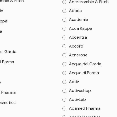
mbie & Fitch
Abercrombie & Fitch
Aboca
ie
Academie
appa
Acca Kappa
a
Accentra
Accord
el Garda
Acnerose
i Parma
Acqua del Garda
Acqua di Parma
Activ
b
Activeshop
 Pharma
ActivLab
smetics
Adamed Pharma