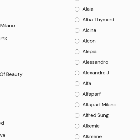
Alaia
Alba Thyment
 Milano
Alcina
Sung
Alcon
e
Alepia
Alessandro
Alexandre.J
 Of Beauty
Alfa
Alfaparf
o
Alfaparf Milano
Alfred Sung
ed
Alkemie
va
Alkmene