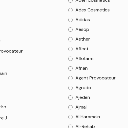
Aden Cosmetics
Adex Cosmetics
Adidas
Aesop
Aether
m
Affect
rovocateur
Aflofarm
Afnan
main
Agent Provocateur
Agrado
Ajeden
dro
Ajmal
Al Haramain
re.J
Al-Rehab