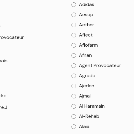
Adidas
Aesop
Aether
m
Affect
rovocateur
Aflofarm
Afnan
main
Agent Provocateur
Agrado
Ajeden
dro
Ajmal
Al Haramain
re.J
Al-Rehab
Alaia