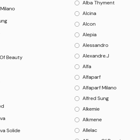
Alba Thyment
 Milano
Alcina
Sung
Alcon
e
Alepia
Alessandro
Alexandre.J
 Of Beauty
Alfa
Alfaparf
o
Alfaparf Milano
Alfred Sung
ed
Alkemie
va
Alkmene
Allelac
va Solide