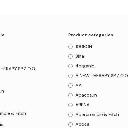
ie
Product categories
100BON
3Ina
4organic
HERAPY SP.Z O.O.
A NEW THERAPY SP.Z O.O
AA
un
Abacosun
ABENA
mbie & Fitch
Abercrombie & Fitch
Aboca
ie