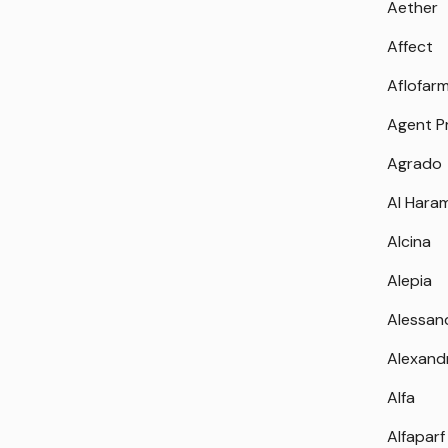
Aether
Affect
Aflofar
Agent P
Agrado
Al Hara
Alcina
Alepia
Alessan
Alexand
Alfa
Alfaparf