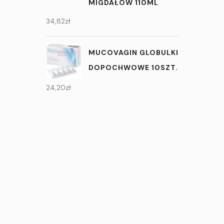
MIGDAŁÓW 110ML
34,82
zł
MUCOVAGIN GLOBULKI
DOPOCHWOWE 10SZT.
24,20
zł