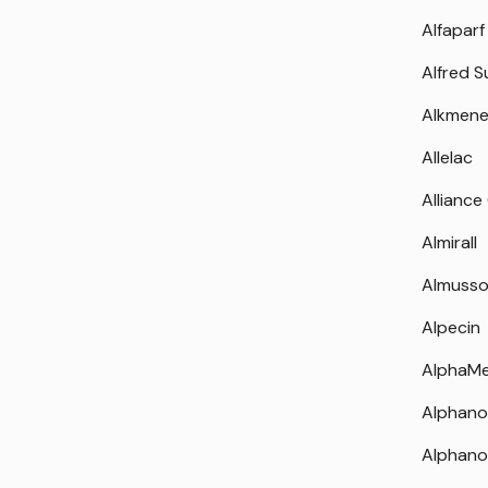
Alfaparf
Alfred 
Alkmen
Allelac
Alliance
Almirall
Almuss
Alpecin
AlphaM
Alphano
Alphano