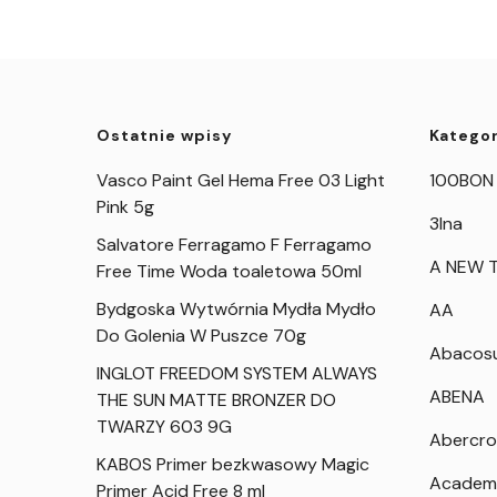
Ostatnie wpisy
Kategor
Vasco Paint Gel Hema Free 03 Light
100BON
Pink 5g
3Ina
Salvatore Ferragamo F Ferragamo
A NEW T
Free Time Woda toaletowa 50ml
Bydgoska Wytwórnia Mydła Mydło
AA
Do Golenia W Puszce 70g
Abacos
INGLOT FREEDOM SYSTEM ALWAYS
ABENA
THE SUN MATTE BRONZER DO
TWARZY 603 9G
Abercro
KABOS Primer bezkwasowy Magic
Academ
Primer Acid Free 8 ml