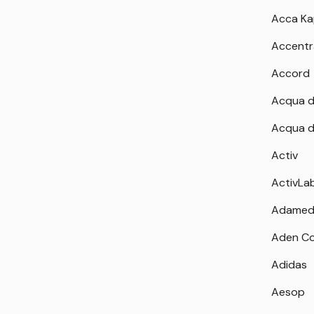
Acca K
Accentr
Accord
Acqua d
Acqua d
Activ
ActivLa
Adamed
Aden Co
Adidas
Aesop