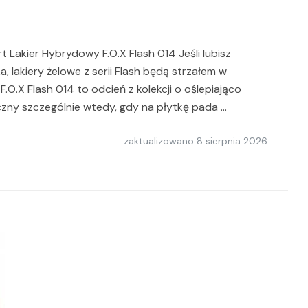
t Lakier Hybrydowy F.O.X Flash 014 Jeśli lubisz
a, lakiery żelowe z serii Flash będą strzałem w
.O.X Flash 014 to odcień z kolekcji o oślepiająco
zny szczególnie wtedy, gdy na płytkę pada …
zaktualizowano
8 sierpnia 2026