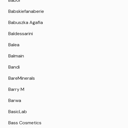
Babor
Babskiefanaberie
Babuszka Agafia
Baldessarini
Balea
Balmain
Bandi
BareMinerals
Barry M
Barwa
BasicLab
Bass Cosmetics