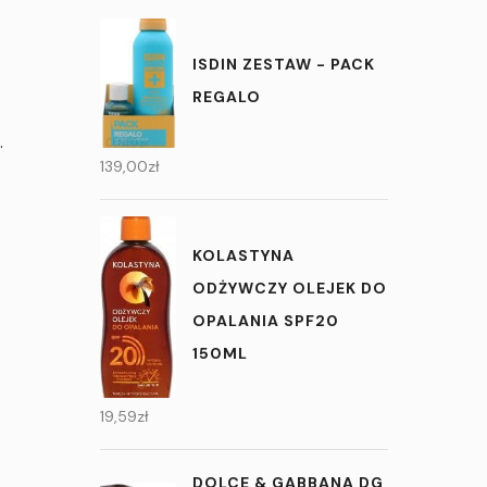
ISDIN ZESTAW - PACK
REGALO
.
139,00
zł
KOLASTYNA
ODŻYWCZY OLEJEK DO
OPALANIA SPF20
150ML
19,59
zł
DOLCE & GABBANA DG