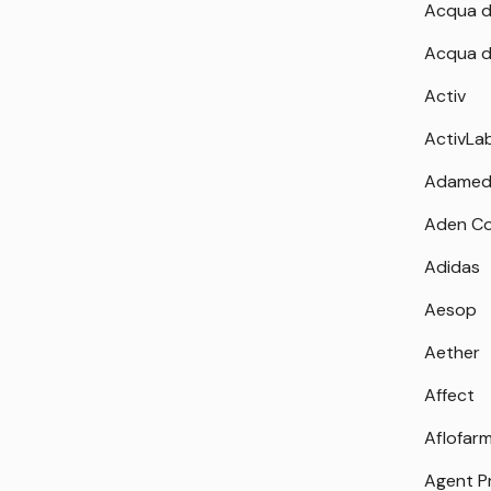
Acqua d
Acqua d
Activ
ActivLa
Adamed
Aden Co
Adidas
Aesop
Aether
Affect
Aflofar
Agent P