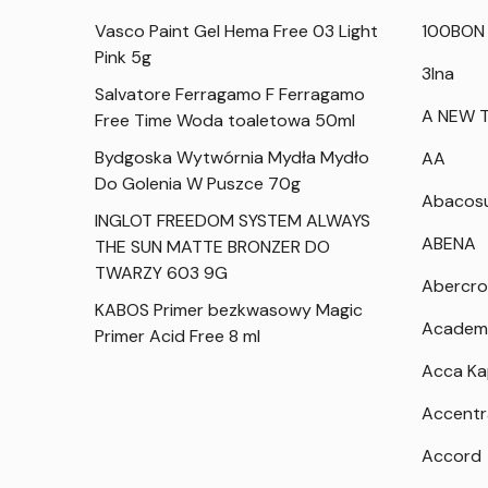
Vasco Paint Gel Hema Free 03 Light
100BON
Pink 5g
3Ina
Salvatore Ferragamo F Ferragamo
A NEW T
Free Time Woda toaletowa 50ml
Bydgoska Wytwórnia Mydła Mydło
AA
Do Golenia W Puszce 70g
Abacos
INGLOT FREEDOM SYSTEM ALWAYS
ABENA
THE SUN MATTE BRONZER DO
TWARZY 603 9G
Abercro
KABOS Primer bezkwasowy Magic
Academ
Primer Acid Free 8 ml
Acca K
Accentr
Accord