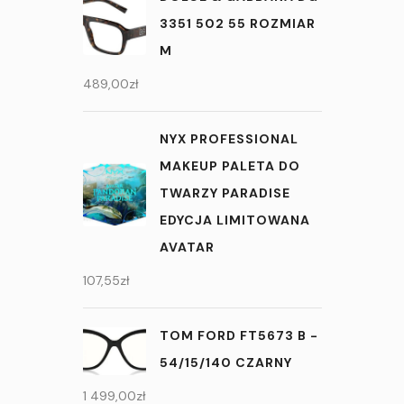
3351 502 55 ROZMIAR
M
489,00
zł
NYX PROFESSIONAL
MAKEUP PALETA DO
TWARZY PARADISE
EDYCJA LIMITOWANA
AVATAR
107,55
zł
TOM FORD FT5673 B -
54/15/140 CZARNY
1 499,00
zł