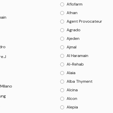
Aflofarm
Afnan
main
Agent Provocateur
Agrado
Ajeden
dro
Ajmal
Al Haramain
re.J
Al-Rehab
Alaia
Alba Thyment
 Milano
Alcina
Sung
Alcon
e
Alepia