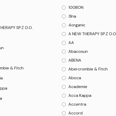
100BON
3Ina
4organic
HERAPY SP.Z O.O.
A NEW THERAPY SP.Z O.O
AA
un
Abacosun
ABENA
mbie & Fitch
Abercrombie & Fitch
Aboca
ie
Academie
appa
Acca Kappa
a
Accentra
Accord