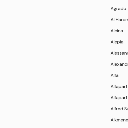
Agrado
Al Hara
Alcina
Alepia
Alessan
Alexand
Alfa
Alfaparf
Alfaparf
Alfred 
Alkmen