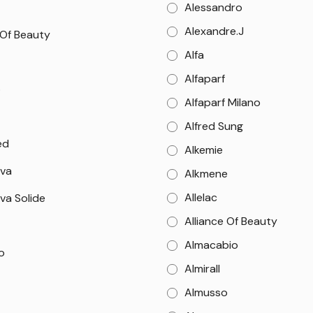
Alessandro
Alexandre.J
 Of Beauty
Alfa
Alfaparf
o
Alfaparf Milano
Alfred Sung
ed
Alkemie
va
Alkmene
Allelac
va Solide
Alliance Of Beauty
Almacabio
o
Almirall
Almusso