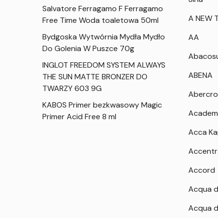
Salvatore Ferragamo F Ferragamo
A NEW T
Free Time Woda toaletowa 50ml
Bydgoska Wytwórnia Mydła Mydło
AA
Do Golenia W Puszce 70g
Abacos
INGLOT FREEDOM SYSTEM ALWAYS
ABENA
THE SUN MATTE BRONZER DO
TWARZY 603 9G
Abercro
KABOS Primer bezkwasowy Magic
Academ
Primer Acid Free 8 ml
Acca K
Accentr
Accord
Acqua d
Acqua d