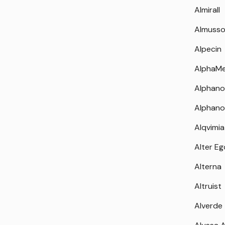
Almirall
Almuss
Alpecin
AlphaM
Alphano
Alphano
Alqvimia
Alter Eg
Alterna
Altruist
Alverde