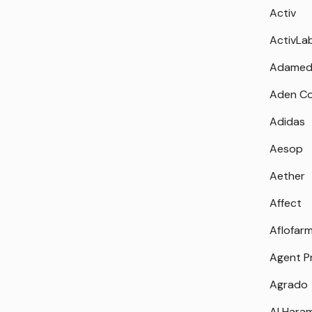
Activ
ActivLa
Adamed
Aden Co
Adidas
Aesop
Aether
Affect
Aflofar
Agent P
Agrado
Al Hara