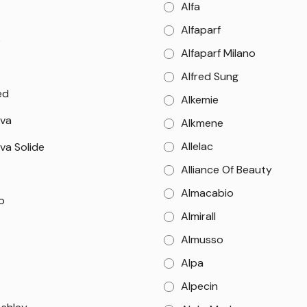
Alfa
Alfaparf
o
Alfaparf Milano
Alfred Sung
ed
Alkemie
va
Alkmene
Allelac
va Solide
Alliance Of Beauty
Almacabio
o
Almirall
Almusso
Alpa
Alpecin