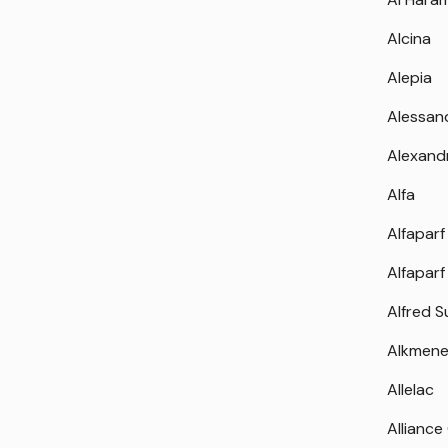
Alcina
Alepia
Alessan
Alexand
Alfa
Alfaparf
Alfaparf
Alfred 
Alkmen
Allelac
Alliance