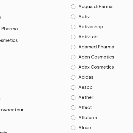
Acqua di Parma
Activ
b
Activeshop
 Pharma
ActivLab
smetics
Adamed Pharma
Aden Cosmetics
Adex Cosmetics
Adidas
Aesop
Aether
m
Affect
rovocateur
Aflofarm
Afnan
main