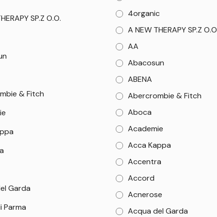
4organic
HERAPY SP.Z O.O.
A NEW THERAPY SP.Z O.O
AA
un
Abacosun
ABENA
mbie & Fitch
Abercrombie & Fitch
Aboca
ie
Academie
appa
Acca Kappa
a
Accentra
Accord
el Garda
Acnerose
i Parma
Acqua del Garda