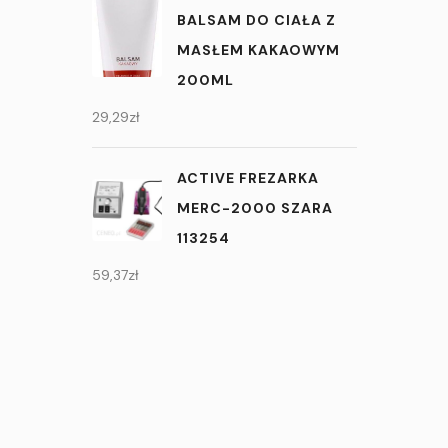
BALSAM DO CIAŁA Z
MASŁEM KAKAOWYM
200ML
29,29
zł
ACTIVE FREZARKA
MERC-2000 SZARA
113254
59,37
zł