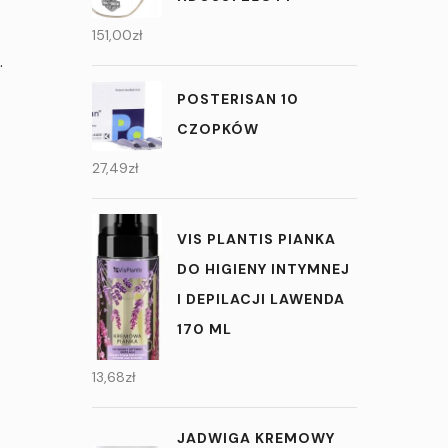
151,00
zł
.
POSTERISAN 10
CZOPKÓW
27,49
zł
VIS PLANTIS PIANKA
DO HIGIENY INTYMNEJ
I DEPILACJI LAWENDA
170 ML
13,68
zł
JADWIGA KREMOWY