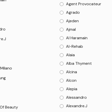
Agent Provocateur
Agrado
Ajeden
dro
Ajmal
Al Haramain
re.J
Al-Rehab
Alaia
Alba Thyment
 Milano
Alcina
Sung
Alcon
e
Alepia
Alessandro
Alexandre.J
 Of Beauty