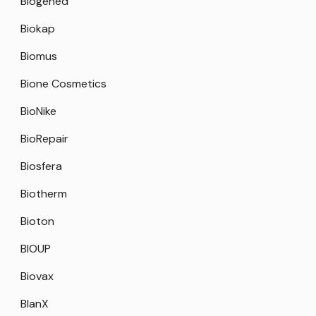
Biogened
Biokap
Biomus
Bione Cosmetics
BioNike
BioRepair
Biosfera
Biotherm
Bioton
BIOUP
Biovax
BlanX