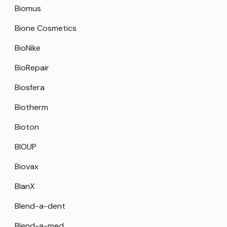
Biomus
Bione Cosmetics
BioNike
BioRepair
Biosfera
Biotherm
Bioton
BIOUP
Biovax
BlanX
Blend-a-dent
Blend-a-med