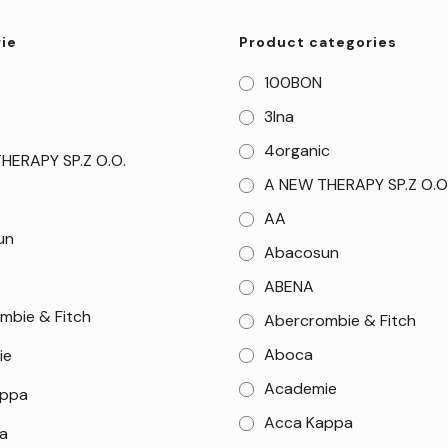
ie
Product categories
100BON
3Ina
4organic
HERAPY SP.Z O.O.
A NEW THERAPY SP.Z O.O
AA
un
Abacosun
ABENA
mbie & Fitch
Abercrombie & Fitch
Aboca
ie
Academie
appa
Acca Kappa
a