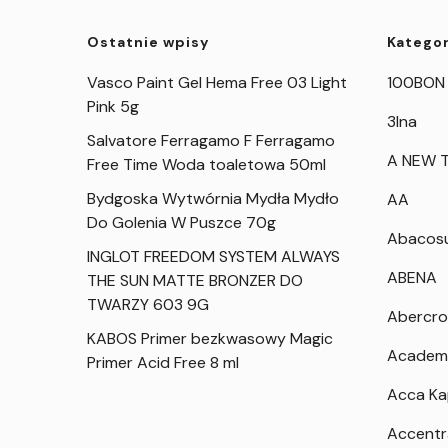
Ostatnie wpisy
Kategor
Vasco Paint Gel Hema Free 03 Light
100BON
Pink 5g
3Ina
Salvatore Ferragamo F Ferragamo
A NEW T
Free Time Woda toaletowa 50ml
Bydgoska Wytwórnia Mydła Mydło
AA
Do Golenia W Puszce 70g
Abacos
INGLOT FREEDOM SYSTEM ALWAYS
ABENA
THE SUN MATTE BRONZER DO
TWARZY 603 9G
Abercro
KABOS Primer bezkwasowy Magic
Academ
Primer Acid Free 8 ml
Acca K
Accentr