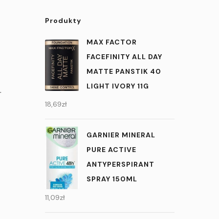
Produkty
MAX FACTOR
FACEFINITY ALL DAY
MATTE PANSTIK 40
LIGHT IVORY 11G
.
18,69
zł
GARNIER MINERAL
PURE ACTIVE
ANTYPERSPIRANT
SPRAY 150ML
11,09
zł