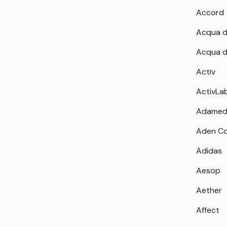
Accord
Acqua d
Acqua d
Activ
ActivLa
Adamed
Aden Co
Adidas
Aesop
Aether
Affect