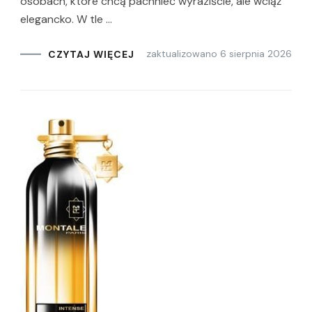
osobach, które chcą pachnieć wyraziście, ale wciąż
elegancko. W tle …
zaktualizowano
6 sierpnia 2026
CZYTAJ WIĘCEJ