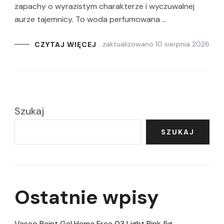
zapachy o wyrazistym charakterze i wyczuwalnej
aurze tajemnicy. To woda perfumowana …
zaktualizowano
10 sierpnia 2026
CZYTAJ WIĘCEJ
Szukaj
SZUKAJ
Ostatnie wpisy
Vasco Paint Gel Hema Free 03 Light Pink 5g