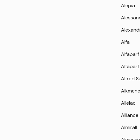
Alepia
Alessan
Alexand
Alfa
Alfaparf
Alfaparf
Alfred 
Alkmen
Allelac
Alliance
Almirall
Almuss