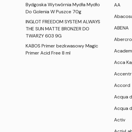
Bydgoska Wytwórnia Mydła Mydło
AA
Do Golenia W Puszce 70g
Abacos
INGLOT FREEDOM SYSTEM ALWAYS
ABENA
THE SUN MATTE BRONZER DO
TWARZY 603 9G
Abercro
KABOS Primer bezkwasowy Magic
Academ
Primer Acid Free 8 ml
Acca K
Accentr
Accord
Acqua d
Acqua d
Activ
ActivLa