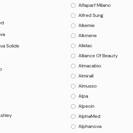
Alfaparf Milano
Alfred Sung
ed
Alkemie
va
Alkmene
Allelac
va Solide
Alliance Of Beauty
Almacabio
o
Almirall
Almusso
Alpa
Alpecin
Ashley
AlphaMed
Alphanova