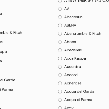
A NEW THERAPY SP.Z O.O
AA
un
Abacosun
ABENA
mbie & Fitch
Abercrombie & Fitch
Aboca
ie
Academie
appa
Acca Kappa
a
Accentra
Accord
el Garda
Acnerose
i Parma
Acqua del Garda
Acqua di Parma
Activ
b