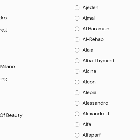
Ajeden
dro
Ajmal
Al Haramain
re.J
Al-Rehab
Alaia
Alba Thyment
 Milano
Alcina
Sung
Alcon
e
Alepia
Alessandro
Alexandre.J
 Of Beauty
Alfa
Alfaparf
o