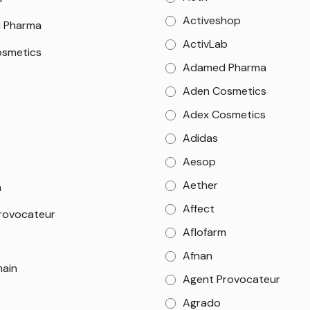
Activeshop
 Pharma
ActivLab
smetics
Adamed Pharma
Aden Cosmetics
Adex Cosmetics
Adidas
Aesop
Aether
m
Affect
rovocateur
Aflofarm
Afnan
main
Agent Provocateur
Agrado