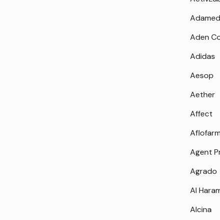
Adamed
Aden Co
Adidas
Aesop
Aether
Affect
Aflofar
Agent P
Agrado
Al Hara
Alcina