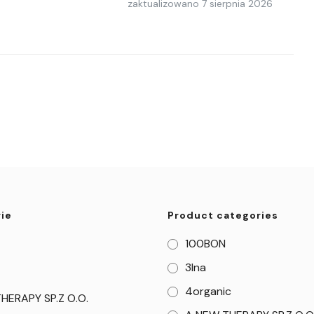
zaktualizowano
7 sierpnia 2026
ie
Product categories
100BON
3Ina
4organic
HERAPY SP.Z O.O.