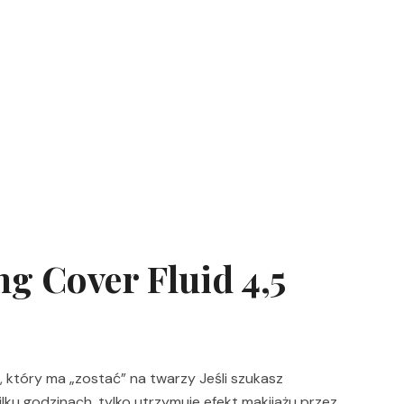
g Cover Fluid 4,5
 który ma „zostać” na twarzy Jeśli szukasz
lku godzinach, tylko utrzymuje efekt makijażu przez