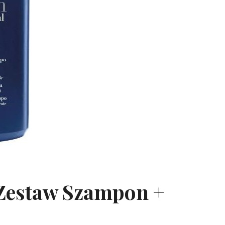
Zestaw Szampon +
l