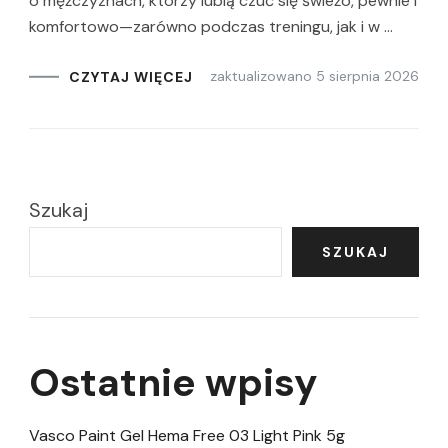
o mężczyznach, którzy lubią czuć się świeżo, pewnie i
komfortowo—zarówno podczas treningu, jak i w …
zaktualizowano
5 sierpnia 2026
CZYTAJ WIĘCEJ
Szukaj
SZUKAJ
Ostatnie wpisy
Vasco Paint Gel Hema Free 03 Light Pink 5g