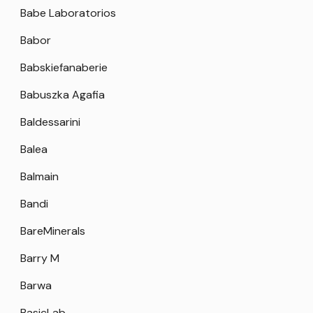
Babe Laboratorios
Babor
Babskiefanaberie
Babuszka Agafia
Baldessarini
Balea
Balmain
Bandi
BareMinerals
Barry M
Barwa
BasicLab