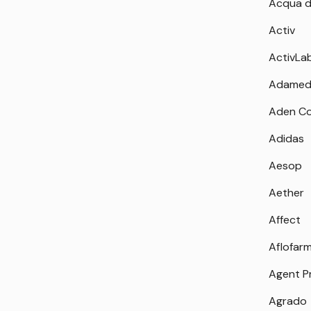
Acqua d
Activ
ActivLa
Adamed
Aden Co
Adidas
Aesop
Aether
Affect
Aflofar
Agent P
Agrado