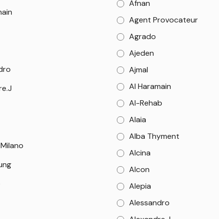
Afnan
main
Agent Provocateur
Agrado
Ajeden
dro
Ajmal
Al Haramain
re.J
Al-Rehab
Alaia
Alba Thyment
 Milano
Alcina
Sung
Alcon
e
Alepia
Alessandro