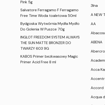
Pink 5g
3Ina
Salvatore Ferragamo F Ferragamo
A NEW T
Free Time Woda toaletowa 50ml
Bydgoska Wytwórnia Mydła Mydło
AA
Do Golenia W Puszce 70g
Abacos
INGLOT FREEDOM SYSTEM ALWAYS
ABENA
THE SUN MATTE BRONZER DO
TWARZY 603 9G
Abercro
KABOS Primer bezkwasowy Magic
Academ
Primer Acid Free 8 ml
Acca K
Accentr
Accord
Acqua d