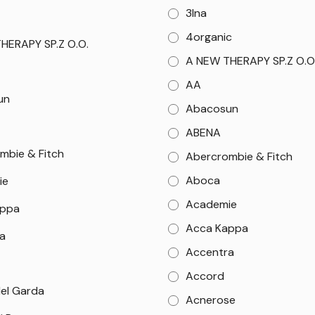
3Ina
4organic
HERAPY SP.Z O.O.
A NEW THERAPY SP.Z O.O
AA
un
Abacosun
ABENA
mbie & Fitch
Abercrombie & Fitch
Aboca
ie
Academie
appa
Acca Kappa
a
Accentra
Accord
el Garda
Acnerose