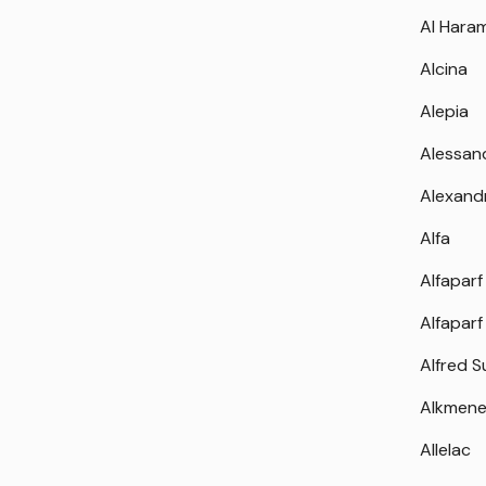
Al Hara
Alcina
Alepia
Alessan
Alexand
Alfa
Alfaparf
Alfaparf
Alfred 
Alkmen
Allelac