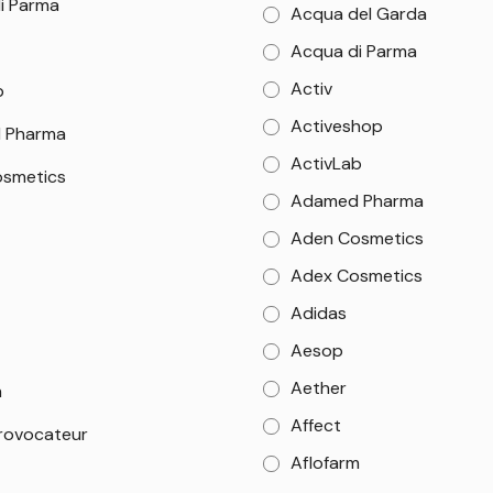
i Parma
Acqua del Garda
Acqua di Parma
Activ
b
Activeshop
 Pharma
ActivLab
smetics
Adamed Pharma
Aden Cosmetics
Adex Cosmetics
Adidas
Aesop
Aether
m
Affect
rovocateur
Aflofarm