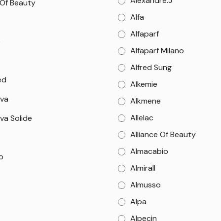
Alexandre.J
 Of Beauty
Alfa
Alfaparf
o
Alfaparf Milano
Alfred Sung
ed
Alkemie
va
Alkmene
Allelac
va Solide
Alliance Of Beauty
Almacabio
o
Almirall
Almusso
Alpa
Alpecin