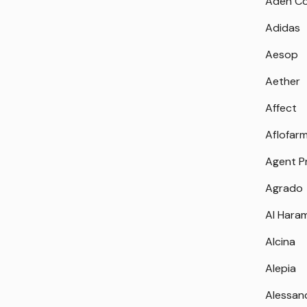
Aden Co
Adidas
Aesop
Aether
Affect
Aflofar
Agent P
Agrado
Al Hara
Alcina
Alepia
Alessan