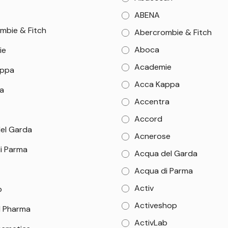
ABENA
mbie & Fitch
Abercrombie & Fitch
Aboca
ie
Academie
appa
Acca Kappa
a
Accentra
Accord
el Garda
Acnerose
i Parma
Acqua del Garda
Acqua di Parma
Activ
b
Activeshop
 Pharma
ActivLab