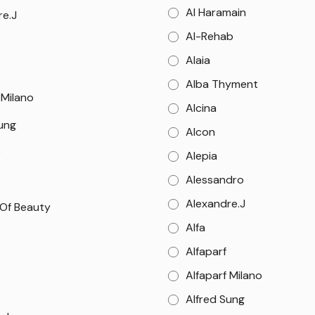
Al Haramain
re.J
Al-Rehab
Alaia
Alba Thyment
 Milano
Alcina
Sung
Alcon
e
Alepia
Alessandro
Alexandre.J
 Of Beauty
Alfa
Alfaparf
o
Alfaparf Milano
Alfred Sung