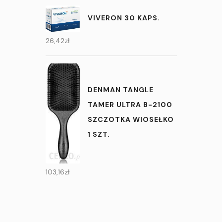
VIVERON 30 KAPS.
26,42
zł
DENMAN TANGLE
TAMER ULTRA B-2100
SZCZOTKA WIOSEŁKO
1 SZT.
103,16
zł