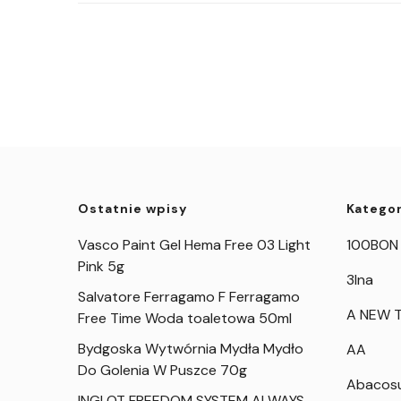
Ostatnie wpisy
Kategor
Vasco Paint Gel Hema Free 03 Light
100BON
Pink 5g
3Ina
Salvatore Ferragamo F Ferragamo
A NEW T
Free Time Woda toaletowa 50ml
Bydgoska Wytwórnia Mydła Mydło
AA
Do Golenia W Puszce 70g
Abacos
INGLOT FREEDOM SYSTEM ALWAYS