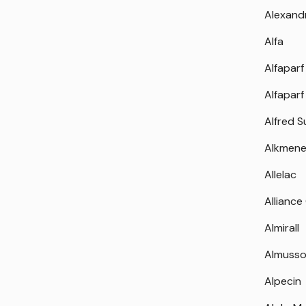
Alexand
Alfa
Alfaparf
Alfaparf
Alfred 
Alkmen
Allelac
Alliance
Almirall
Almuss
Alpecin