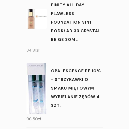
FINITY ALL DAY
FLAWLESS
FOUNDATION 3IN1
PODKŁAD 33 CRYSTAL
BEIGE 30ML
34,91
zł
OPALESCENCE PF 10%
- STRZYKAWKI O
SMAKU MIĘTOWYM
WYBIELANIE ZĘBÓW 4
SZT.
96,50
zł