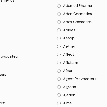
smetics
Adamed Pharma
Aden Cosmetics
Adex Cosmetics
Adidas
Aesop
Aether
m
Affect
rovocateur
Aflofarm
Afnan
main
Agent Provocateur
Agrado
Ajeden
dro
Ajmal