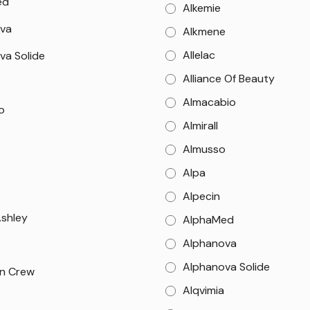
ed
Alkemie
va
Alkmene
Allelac
va Solide
Alliance Of Beauty
Almacabio
o
Almirall
Almusso
Alpa
Alpecin
Ashley
AlphaMed
Alphanova
Alphanova Solide
n Crew
Alqvimia