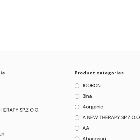
ie
Product categories
100BON
3Ina
4organic
HERAPY SP.Z O.O.
A NEW THERAPY SP.Z O.O
AA
un
Abacosun