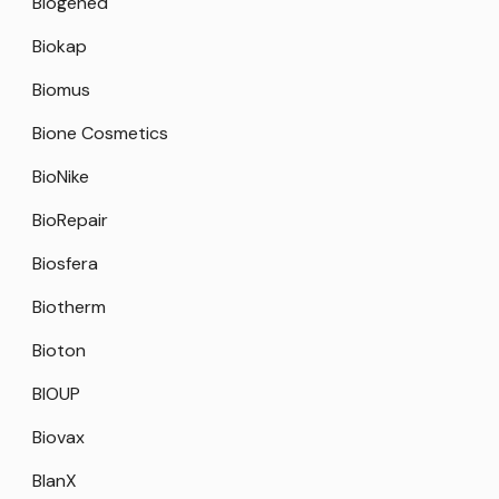
Biogened
Biokap
Biomus
Bione Cosmetics
BioNike
BioRepair
Biosfera
Biotherm
Bioton
BIOUP
Biovax
BlanX