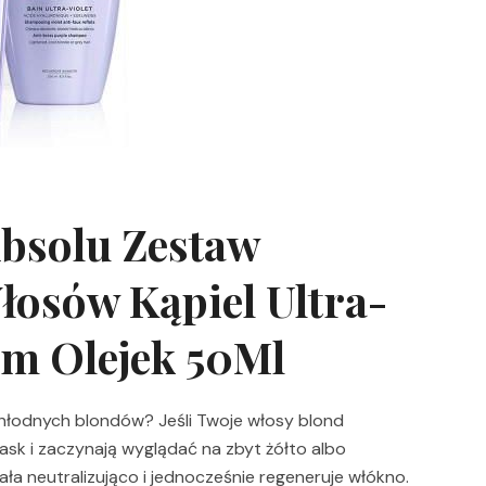
Absolu Zestaw
łosów Kąpiel Ultra-
um Olejek 50Ml
chłodnych blondów? Jeśli Twoje włosy blond
lask i zaczynają wyglądać na zbyt żółto albo
iała neutralizująco i jednocześnie regeneruje włókno.