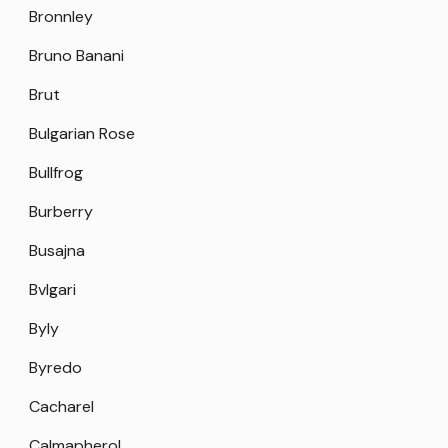
Bronnley
Bruno Banani
Brut
Bulgarian Rose
Bullfrog
Burberry
Busajna
Bvlgari
Byly
Byredo
Cacharel
Calmapherol